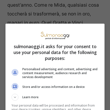
quest’anno. Come re Mida, qualsiasi cosa
toccherà si trasformerà, se non in oro,
magari in euro. Quel Gratta e Vinci
comprato d’istinto, quel terno giocato al
Lotto, quella scommessa calcistica
sulmonaoggi.it asks for your consent to
potrebbero regalare, insomma, piacevoli
use your personal data for the following
purposes:
sorprese alla Vergine.
Personalised advertising and content, advertising and
Ecco chi saranno gli altri 2
content measurement, audience research and
services development
segni che inizieranno
Store and/or access information on a device
maggio alla grande grazie
Learn more
Your personal data will be processed and information from
a Plutone retrogrado
your device (cookies, unique identifiers, and other device