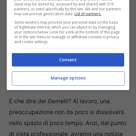
data) may be stored by, accessed by and shared with 319
partners, or used specifically by this site. We and our partners
may use precise geolocation data.
List of partners.
Plutone retrogrado dal 2 maggio colmerà
Some vendors may process your personal data on the basis
di fortuna il destino anche del Toro.
of legitimate interest, which you can object to by managing
your options below. Look for a link at the bottom of this page
or in the site menu to manage or withdraw consent in privacy
Soprattutto, in amore. Le nubi che avevano
and cookie settings.
avvolto, pericolosamente, il
futuro
di una
relazione, finalmente se ne andranno
Consent
regalando raggi di sole e certezze.
Manage options
Insomma, si può ripartire alla grande.
E che dire dei Gemelli? Al lavoro, una
preoccupazione non da poco si dissolverà
nello spazio di poco tempo. Anzi, dal punto
di vista professionale, avremo una notizia