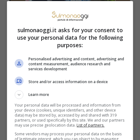
sulmonaoggi.it asks for your consent to
use your personal data for the following
purposes:
Personalised advertising and content, advertising and
content measurement, audience research and
services development
Store and/or access information on a device
Learn more
Your personal data will be processed and information from
your device (cookies, unique identifiers, and other device
data) may be stored by, accessed by and shared with 319
partners, or used specifically by this site. We and our partners
Ecco Eleonora Giorgi dopo la malattia (Instagram
may use precise geolocation data.
List of partners.
@eleonoragiorgiofficial) Sulmonaoggi.it
Some vendors may process your personal data on the basis
of legitimate interest, which you can object to by managing