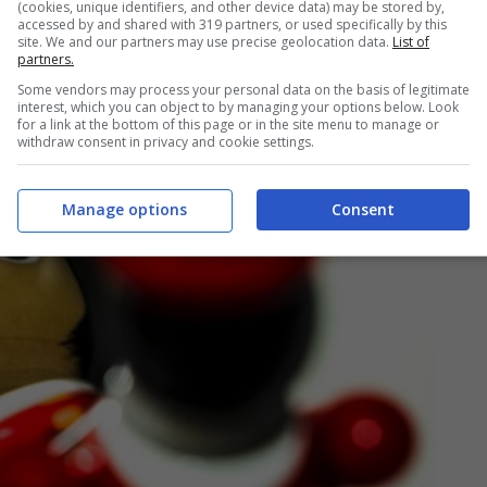
(cookies, unique identifiers, and other device data) may be stored by,
accessed by and shared with 319 partners, or used specifically by this
site. We and our partners may use precise geolocation data.
List of
partners.
Some vendors may process your personal data on the basis of legitimate
interest, which you can object to by managing your options below. Look
for a link at the bottom of this page or in the site menu to manage or
withdraw consent in privacy and cookie settings.
Manage options
Consent