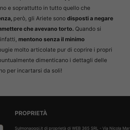
nno e soprattutto in tutto quello che
cenza,
però, gli Ariete sono
disposti a negare
ammettere che avevano torto.
Quando si
infatti,
mentono senza il minimo
ugie molto articolate pur di coprire i propri
 puntualmente dimenticano i dettagli delle
o per incartarsi da soli!
PROPRIETÀ
Sulmonaoggi.it di proprietà di WEB 365 SRL - Via Nicola Ma