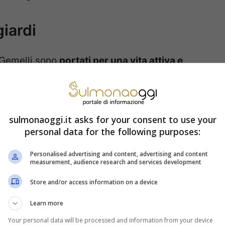
giardi
i Gemelli sono
portati per una vita attiva e
ndono a
preferire la superficie delle cose alla
n lunga i
rapporti sociali superficiali e brevi
a
ni Peter Pan,
i nati sotto il segno dei Gemelli
sulmonaoggi.it asks for your consent to use your
personal data for the following purposes:
nsabilità,
nel tentativo di rimandare il più
 effettivamente cominciare a comportarsi
Personalised advertising and content, advertising and content
measurement, audience research and services development
ono tantissimo
e lo fanno molto bene grazie
Store and/or access information on a device
tono
per sedurre
o per
non affrontare mai le
Learn more
Your personal data will be processed and information from your device