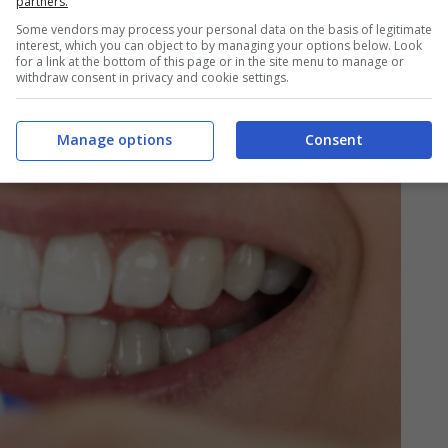
partners.
Some vendors may process your personal data on the basis of legitimate
interest, which you can object to by managing your options below. Look
for a link at the bottom of this page or in the site menu to manage or
withdraw consent in privacy and cookie settings.
Manage options
Consent