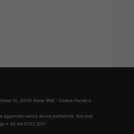
rchese 10, 00141 Roma (RM) - Codice Fiscale e
ene aggiornato senza alcuna periodicità. Non può
gge n. 62 del 07.03.2001