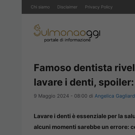
Vai
Chi siamo
Disclaimer
Privacy Policy
al
contenuto
Famoso dentista rivel
lavare i denti, spoile
9 Maggio 2024 - 08:00
di
Angelica Gagliard
Lavare i denti è essenziale per la sal
alcuni momenti sarebbe un errore: co