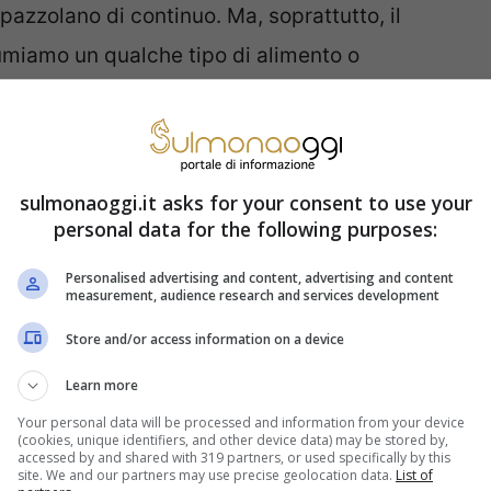
 spazzolano di continuo. Ma, soprattutto, il
umiamo un qualche tipo di alimento o
 dentista, è intervenuta per spiegare quali
re i denti.
sulmonaoggi.it asks for your consent to use your
 per lavare i denti: cosa
personal data for the following purposes:
Personalised advertising and content, advertising and content
measurement, audience research and services development
 dentista Shaadi Manouchehri sul suo profilo di
Store and/or access information on a device
” della NBC ha coinvolto altri esperti per
Learn more
siano sconsigliati o meno per lavare i denti.
Your personal data will be processed and information from your device
(cookies, unique identifiers, and other device data) may be stored by,
come bisognerebbe procedere.
accessed by and shared with 319 partners, or used specifically by this
site. We and our partners may use precise geolocation data.
List of