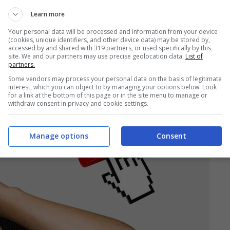
nto nei registri RNA, SIAN e SIPA sia diverso,
Learn more
uto ricevuto pagando anche gli interessi. Il
Your personal data will be processed and information from your device
(cookies, unique identifiers, and other device data) may be stored by,
icevuto aiuti di Stato o in regime de minimis
accessed by and shared with 319 partners, or used specifically by this
site. We and our partners may use precise geolocation data.
List of
partners.
one negli appositi registri.
Some vendors may process your personal data on the basis of legitimate
interest, which you can object to by managing your options below. Look
for a link at the bottom of this page or in the site menu to manage or
withdraw consent in privacy and cookie settings.
Manage options
Consent