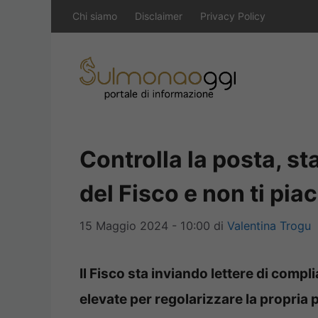
Vai
Chi siamo
Disclaimer
Privacy Policy
al
contenuto
Controlla la posta, st
del Fisco e non ti pia
15 Maggio 2024 - 10:00
di
Valentina Trogu
Il Fisco sta inviando lettere di comp
elevate per regolarizzare la propria