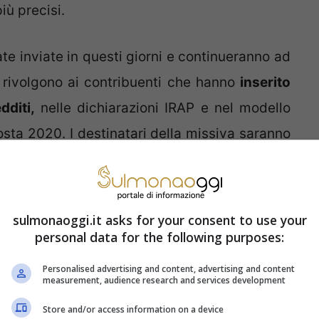
iù precisi.
te inviate in questi giorni e continueranno ad
i rivolgono ai contribuenti che hanno
inserito
dditi,
nelle dichiarazioni IRAP e nel modello
sta 2020. I destinatari della missiva saranno
nto spontaneo per sanare la posizione.
una lettere di compliance
sulmonaoggi.it asks for your consent to use your
te
personal data for the following purposes:
Personalised advertising and content, advertising and content
measurement, audience research and services development
agliato la compilazione dei campi allora il
chiarazione integrativa con i dati corretti.
Store and/or access information on a device