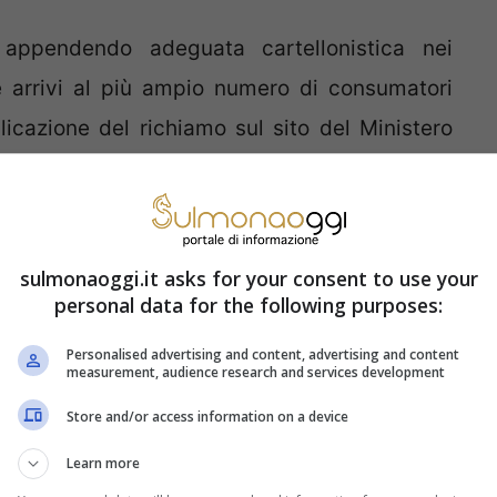
 appendendo adeguata cartellonistica nei
e arrivi al più ampio numero di consumatori
licazione del richiamo sul sito del Ministero
to non appena il rischio sarà accertato. Sul
stato segnalato nella sezione “News e
amo di una treccia di mozzarella.
sulmonaoggi.it asks for your consent to use your
personal data for the following purposes:
richiamo segnalato da Conad
Personalised advertising and content, advertising and content
measurement, audience research and services development
Treccia di Mozzarella Pugliese intrecciata a
Store and/or access information on a device
 Conad. La confezione di vendita pesa 550
Learn more
 – con origine del latte in Puglia. Il codice