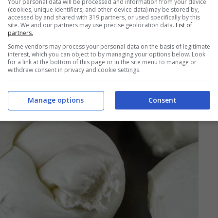
Your personal data will be processed and information from your device
 mentre il numero di lotto è 1132. La treccia
(cookies, unique identifiers, and other device data) may be stored by,
accessed by and shared with 319 partners, or used specifically by this
zia Spa. Il termine ultimo di conservazione
site. We and our partners may use precise geolocation data.
List of
partners.
Some vendors may process your personal data on the basis of legitimate
interest, which you can object to by managing your options below. Look
for a link at the bottom of this page or in the site menu to manage or
withdraw consent in privacy and cookie settings.
Manage options
Consent