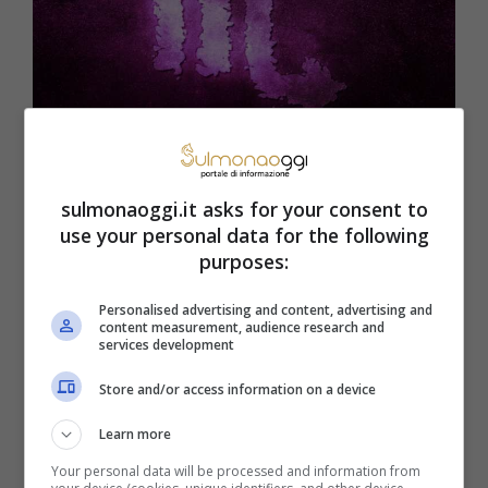
Scorpione, uno dei segni zodiacali che tende a parlare alle
spalle (sulmonaoggi.it)
sulmonaoggi.it asks for your consent to
use your personal data for the following
purposes:
Ma cosa pensereste se vi dicessimo che
ad avere una certa influenza su questo,
Personalised advertising and content, advertising and
content measurement, audience research and
poco apprezzato, modo di comportarsi
services development
sono le stelle? Ebbene sì, dovete sapere
Store and/or access information on a device
che secondo l’Oroscopo ci sono alcuni
Learn more
segni in particolare che tendono a parlare
Your personal data will be processed and information from