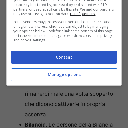
your device (cookies, unique identifiers, and other device
dietro le spalle. Entrando nei dettagli
data) may be stored by, accessed by and shared with 319
partners, or used specifically by this site. We and our partners
sembra che si tratti proprio di loro:
may use precise geolocation data.
List of partners.
Some vendors may process your personal data on the basis
of legitimate interest, which you can object to by managing
your options below. Look for a link at the bottom of this page
Toro
. Egocentrici per natura, fanno
or in the site menu to manage or withdraw consent in privacy
and cookie settings.
fatica ad essere dei buoni amici. Le
stelle consigliano di frequentare le
Consent
persone nate sotto questo segno in
gruppo e non fidarsi ciecamente di
Manage options
loro. Questo onde evitare di
rimanerci male una volta scoperto
che dicono cattiverie in propria
assenza.
Bilancia
. Le persone della Bilancia