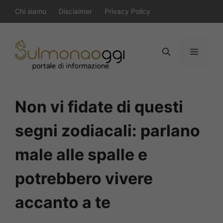
Vai
Chi siamo
Disclaimer
Privacy Policy
al
contenuto
Menu
Non vi fidate di questi
segni zodiacali: parlano
male alle spalle e
potrebbero vivere
accanto a te