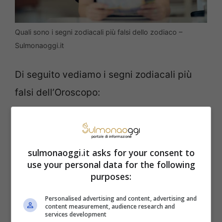
Quali sono i segni zodiacali più falsi dello zodiaco –
Sulmonaoggi.it
Di seguito vediamo i segni zodiacali più
falsi dell’Oroscopo:
Vergine –
Chi avrebbe mai pensato
che la pacata Vergine potesse
sulmonaoggi.it asks for your consent to
nascondere una natura così
use your personal data for the following
purposes:
complessa? Governata da Mercurio,
pianeta dell’intelligenza e
Personalised advertising and content, advertising and
content measurement, audience research and
dell’arguzia,
la Vergine non è così
services development