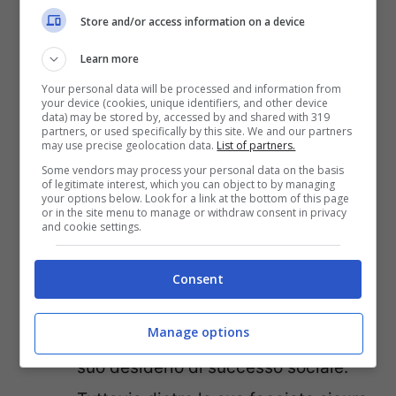
ingenua come potrebbe sembrare
.
Store and/or access information on a device
La sua intelligenza è spesso
Learn more
indirizzata verso il successo e il
Your personal data will be processed and information from
your device (cookies, unique identifiers, and other device
benessere materiale, obiettivi che
data) may be stored by, accessed by and shared with 319
partners, or used specifically by this site. We and our partners
possono influenzare il suo
may use precise geolocation data.
List of partners.
Some vendors may process your personal data on the basis
comportamento. Sebbene non ami
of legitimate interest, which you can object to by managing
your options below. Look for a link at the bottom of this page
gli scontri diretti, la Vergine può
or in the site menu to manage or withdraw consent in privacy
and cookie settings.
indossare una maschera di distacco
e tranquillità per evitare confronti.
Consent
Ariete –
L’Ariete, segno di fuoco, è
Manage options
noto per la sua determinazione e il
suo desiderio di successo sociale.