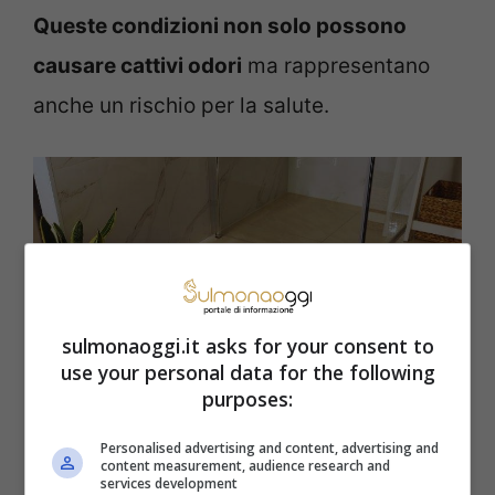
Queste condizioni non solo possono
causare cattivi odori
ma rappresentano
anche un rischio per la salute.
sulmonaoggi.it asks for your consent to
use your personal data for the following
purposes:
Ogni quanto lavare il tappetino? (SulmonaOggi.it)
Personalised advertising and content, advertising and
content measurement, audience research and
services development
Oltre al lavaggio mensile o al bisogno