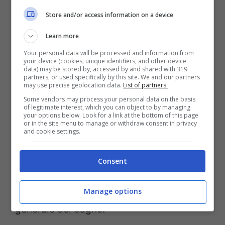
evidente dettato da macchie e odori,
Store and/or access information on a device
esistono delle pratiche quotidiane che
Learn more
possono aiutare a mantenere il tappetino
Your personal data will be processed and information from
your device (cookies, unique identifiers, and other device
più pulito tra un lavaggio e l’altro.
data) may be stored by, accessed by and shared with 319
partners, or used specifically by this site. We and our partners
may use precise geolocation data.
List of partners.
Some vendors may process your personal data on the basis
Una semplice passata con l’aspirapolvere
of legitimate interest, which you can object to by managing
your options below. Look for a link at the bottom of this page
o una scopa può eliminare gran parte della
or in the site menu to manage or withdraw consent in privacy
and cookie settings.
polvere e dello sporco superficiale
accumulati nel tempo. Questa operazione
Consent
può sembrare banale ma contribuisce
significativamente a mantenere l’igiene
Manage options
generale del bagno.