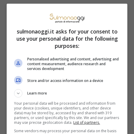
Occupare uno spazio destinato al
parcheggio con oggetti
come sedie
può
sulmonaoggi.it asks for your consent to
portare
all’applicazione delle
sanzioni
use your personal data for the following
purposes:
previste per l’occupazione abusiva dello
spazio stradale.
Personalised advertising and content, advertising and
content measurement, audience research and
services development
In questo contesto si configura la
Store and/or access information on a device
violazione amministrativa correlata
Learn more
all’occupazione dello spazio stradale
con
Your personal data will be processed and information from
your device (cookies, unique identifiers, and other device
sanzioni che variano da 173 a 694 euro
;
data) may be stored by, accessed by and shared with 319
partners, or used specifically by this site. We and our partners
mentre nei casi più gravi può scattare
may use precise geolocation data.
List of partners.
anche il reato d’invasione dei terreni o
Some vendors may process your personal data on the basis