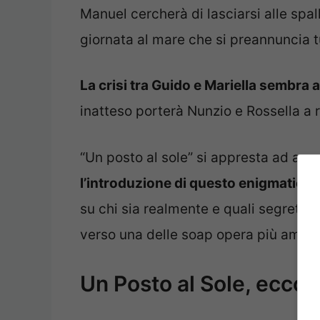
Manuel cercherà di lasciarsi alle spa
giornata al mare che si preannuncia tu
La crisi tra Guido e Mariella sembra
inatteso porterà Nunzio e Rossella a 
“Un posto al sole” si appresta ad acc
l’introduzione di questo enigmatico 
su chi sia realmente e quali segreti 
verso una delle soap opera più amate 
Un Posto al Sole, ecco g