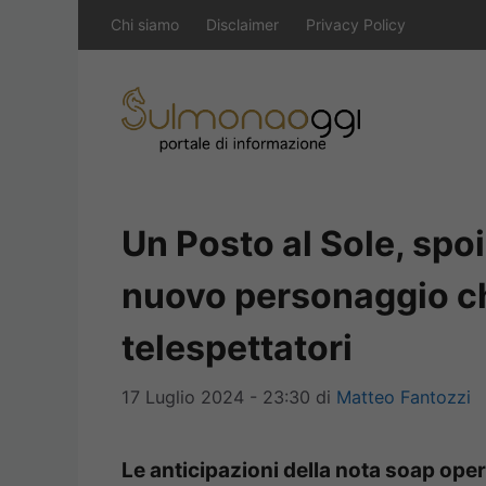
Vai
Chi siamo
Disclaimer
Privacy Policy
al
contenuto
Un Posto al Sole, spoi
nuovo personaggio ch
telespettatori
17 Luglio 2024 - 23:30
di
Matteo Fantozzi
Le anticipazioni della nota soap oper