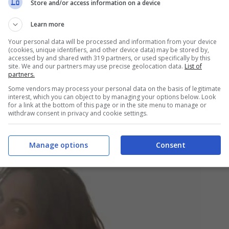
Store and/or access information on a device
 notizia che metterà in allarme Ferri
, segno
le prossime puntate.
Learn more
Your personal data will be processed and information from your device
(cookies, unique identifiers, and other device data) may be stored by,
 continua a evolversi con il dottore pronto a
accessed by and shared with 319 partners, or used specifically by this
site. We and our partners may use precise geolocation data.
List of
ti di bisogno. Infine, Damiano farà una
partners.
Some vendors may process your personal data on the basis of legitimate
endo ulteriormente interesse alla trama già
interest, which you can object to by managing your options below. Look
for a link at the bottom of this page or in the site menu to manage or
withdraw consent in privacy and cookie settings.
Manage options
Consent