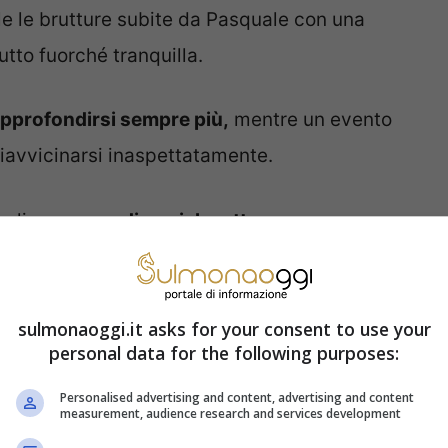
lle le brutture subite da Pasquale con una
tto fuorché tranquilla.
 approfondirsi sempre più,
mentre un evento
riavvicinarsi inaspettatamente.
ogliere
nuove dinamiche attraverso
personaggio legato a Marika.
Le speculazioni
nasconda alimentano ulteriormente l’interesse
sulmonaoggi.it asks for your consent to use your
dal pubblico italiano.
personal data for the following purposes:
li spoiler
Personalised advertising and content, advertising and content
measurement, audience research and services development