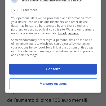
Store and/or access information on a device
dei pensionati rispetto al carovita.
Learn more
Your personal data will be processed and information from
your device (cookies, unique identifiers, and other device
Nonostante le numerose speculazioni
data) may be stored by, accessed by and shared with 319
partners, or used specifically by this site. We and our partners
sull’aumento delle pensioni, attualmente
may use precise geolocation data.
List of partners.
Some vendors may process your personal data on the basis
non esistono provvedimenti ufficiali
che
of legitimate interest, which you can object to by managing
your options below. Look for a link at the bottom of this page
confermino con certezza gli incrementi
or in the site menu to manage or withdraw consent in privacy
and cookie settings.
annunciati. Basandosi sulle informazioni
disponibili e sulle ipotesi correntemente in
Consent
discussione, sembra che saranno
soprattutto i pensionati con
redditi annui
Manage options
superiori ai 55.000 euro
a godere
dell’aumento di circa 100 euro mensili.