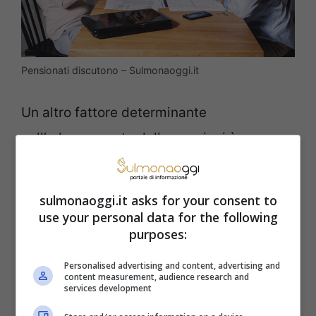
Pensionati discutono – Sulmonaoggi.it
Un altro fattore determinante
nell’adeguamento delle pensioni è
rappresentato dal
tasso di inflazione
misurato dall’ISTAT alla fine dell’anno
sulmonaoggi.it asks for your consent to
fiscale
. La perequazione automatica delle
use your personal data for the following
purposes:
prestazioni previdenziali assicura che
queste vengano aggiornate in base
Personalised advertising and content, advertising and
content measurement, audience research and
all’inflazione registrata, garantendo così
services development
una certa protezione del potere d’acquisto