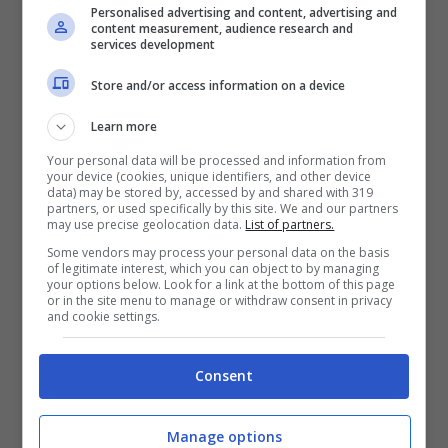
Personalised advertising and content, advertising and
31 dicembre, l’erogazione avverrà con la
content measurement, audience research and
services development
pensione del mese di dicembre.
Store and/or access information on a device
Esiste una
categoria specifica
di
Learn more
beneficiari che dovrà attendere fino alla
Your personal data will be processed and information from
your device (cookies, unique identifiers, and other device
data) may be stored by, accessed by and shared with 319
fine dell’anno per ricevere il bonus e che
partners, or used specifically by this site. We and our partners
may use precise geolocation data.
List of partners.
potrebbe ottenere un importo ridotto
Some vendors may process your personal data on the basis
rispetto ai canonici 327 euro. Questo
of legitimate interest, which you can object to by managing
your options below. Look for a link at the bottom of this page
or in the site menu to manage or withdraw consent in privacy
scenario interessa coloro che acquisiscono
and cookie settings.
i requisiti necessari a partire dal
mese di
agosto
in poi. In questi casi, l’importo della
Consent
quattordicesima viene calcolato
Manage options
proporzionalmente al numero dei mesi nei