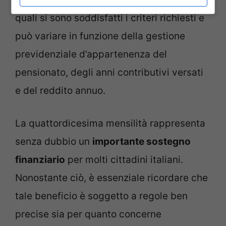
quali si sono soddisfatti i criteri richiesti e
può variare in funzione della gestione
previdenziale d’appartenenza del
pensionato, degli anni contributivi versati
e del reddito annuo.
La quattordicesima mensilità rappresenta
senza dubbio un
importante sostegno
finanziario
per molti cittadini italiani.
Nonostante ciò, è essenziale ricordare che
tale beneficio è soggetto a regole ben
precise sia per quanto concerne