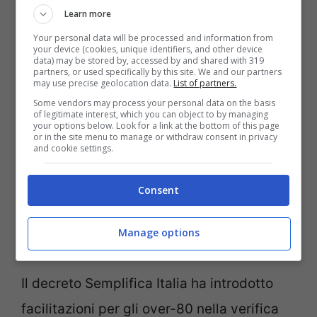
Learn more
È compito dei medici delle ASL
valutare
Your personal data will be processed and information from
your device (cookies, unique identifiers, and other device
data) may be stored by, accessed by and shared with 319
l’idoneità del richiedente secondo criteri
partners, or used specifically by this site. We and our partners
may use precise geolocation data.
List of partners.
ben definiti dall’articolo 119 del Codice
Some vendors may process your personal data on the basis
della Strada.
of legitimate interest, which you can object to by managing
your options below. Look for a link at the bottom of this page
or in the site menu to manage or withdraw consent in privacy
and cookie settings.
La
revoca
della patente rappresenta
l’
esito più drastico nei confronti di chi non
Consent
possiede più i requisiti necessari alla
Manage options
guida sicura.
Il decreto Semplifica Italia ha introdotto
facilitazioni per gli over-80 nella verifica