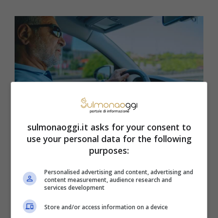
sulmonaoggi.it asks for your consent to
Anziano e patente ritirata (SulmonaOggi.it)
use your personal data for the following
purposes:
Il processo di rinnovo della patente si
Personalised advertising and content, advertising and
articola attraverso una visita medica
volta
content measurement, audience research and
services development
ad accertare il mantenimento dei requisiti
Store and/or access information on a device
fisici e psichici necessari alla guida sicura.