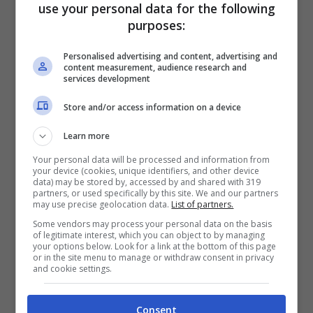
use your personal data for the following
sorprendenti ed entusiasmanti.
purposes:
Personalised advertising and content, advertising and
Tradizionalmente le liste nozze offrono agli
content measurement, audience research and
services development
sposi la possibilità di ricevere regali utili
Store and/or access information on a device
per iniziare la nuova vita insieme sotto lo
stesso tetto o
contributi economici
Learn more
Your personal data will be processed and information from
destinati alla luna di miele. Alcuni coppie
your device (cookies, unique identifiers, and other device
data) may be stored by, accessed by and shared with 319
decidono persino di devolvere i propri
partners, or used specifically by this site. We and our partners
may use precise geolocation data.
List of partners.
regali in beneficenza, dando al giorno
Some vendors may process your personal data on the basis
of legitimate interest, which you can object to by managing
speciale un significato ancora più
your options below. Look for a link at the bottom of this page
or in the site menu to manage or withdraw consent in privacy
profondo. La scelta dei Gratta e Vinci
and cookie settings.
rappresenta quindi una vera
rivoluzione
Consent
nel panorama delle liste nozze,