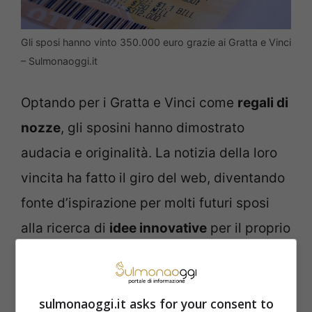
Gli sposi hanno vinto 350.000 euro grazie ai Gratta e Vinci
– Sulmonaoggi.it
Optando per i Gratta e Vinci come
regali di
nozze
, gli sposini hanno dimostrato
audacia e originalità. La notizia della loro
vincita ha fatto il giro del web, diventando
fonte d’ispirazione per molti futuri sposi
alla ricerca di
idee innovative
per il proprio
matrimonio. Questa vicenda dimostra
come a volte uscire dagli schemi
tradizionalisti possa portare a risultati
sulmonaoggi.it asks for your consent to