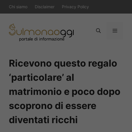
Vai
Chi siamo
Disclaimer
Privacy Policy
al
contenuto
Menu
Ricevono questo regalo
‘particolare’ al
matrimonio e poco dopo
scoprono di essere
diventati ricchi