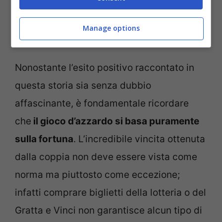
introducendo un elemento ludico ed
Manage options
emozionante.
Nonostante l’esito positivo raccontato in
questa storia sia senza dubbio
affascinante, è fondamentale ricordare
che
il gioco d’azzardo si basa puramente
sulla fortuna
. L’incredibile vincita ottenuta
dalla coppia non deve essere vista come
norma ma piuttosto come eccezione;
infatti comprare biglietti della lotteria o del
Gratta e Vinci non garantisce alcun tipo di