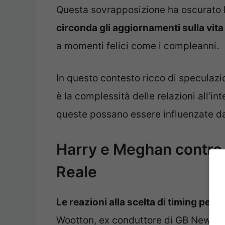
Questa sovrapposizione ha oscurato l
circonda gli aggiornamenti sulla vita d
a momenti felici come i compleanni.
In questo contesto ricco di speculazi
è la complessità delle relazioni all’i
queste possano essere influenzate da
Harry e Meghan contro
Reale
Le reazioni alla scelta di timing per 
Wootton, ex conduttore di GB News, h