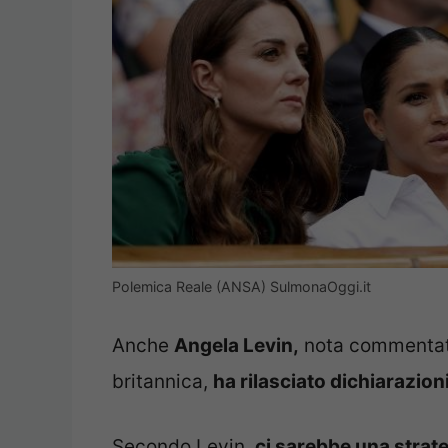
Polemica Reale (ANSA) SulmonaOggi.it
Anche
Angela Levin,
nota commentatri
britannica,
ha rilasciato dichiarazion
Secondo Levin,
ci sarebbe una strate