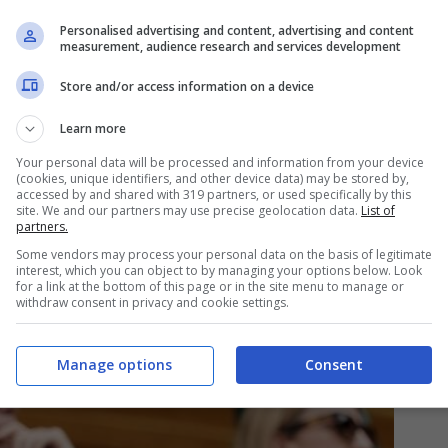
’accaduto come “terribile” e accusando il
Personalised advertising and content, advertising and content
measurement, audience research and services development
te sottrarre attenzione alla pubblicazione
Store and/or access information on a device
on.
Learn more
otton ha infatti definito l’agire di Harry
Your personal data will be processed and information from your device
(cookies, unique identifiers, and other device data) may be stored by,
accessed by and shared with 319 partners, or used specifically by this
editazione nell’oscurare gli eventi legati al
site. We and our partners may use precise geolocation data.
List of
partners.
Some vendors may process your personal data on the basis of legitimate
interest, which you can object to by managing your options below. Look
for a link at the bottom of this page or in the site menu to manage or
withdraw consent in privacy and cookie settings.
Manage options
Consent