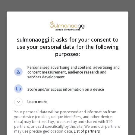
Secondo i medici
una persona sana
dovrebbe avere movimenti intestinali e,
dunque, evacuare da un minimo di 1 fino
sulmonaoggi.it asks for your consent to
use your personal data for the following
ad un massimo di 3 volte al giorno
. Non
purposes:
evacuare ogni giorno infatti può far
Personalised advertising and content, advertising and
accumulare tossine all’interno
content measurement, audience research and
services development
dell’organismo. Evacuare in misura
Store and/or access information on a device
eccessiva, invece, può provocare
disidratazione e perdita di sali minerali
Learn more
importanti come il magnesio e il potassio.
Your personal data will be processed and information from
your device (cookies, unique identifiers, and other device
data) may be stored by, accessed by and shared with 319
partners, or used specifically by this site. We and our partners
Il volume delle nostre feci e il loro peso
may use precise geolocation data.
List of partners.