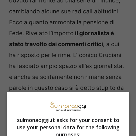
dovuto far fronte ad una serie di rinunce,
cambiando alcune sue radicali abitudini.
Ecco a quanto ammonta la pensione di
Fede. Rivelato l’importo
il giornalista è
stato travolto dai commenti critici,
a cui
ha risposto per le rime. L’iconico Cruciani
ha lasciato ampio spazio all’ex giornalista,
e anche se solitamente non rimane senza
parole in questo caso si è detto stupito da
quanto dichiarato da Fede.
sulmonaoggi.it asks for your consent to
use your personal data for the following
purposes: