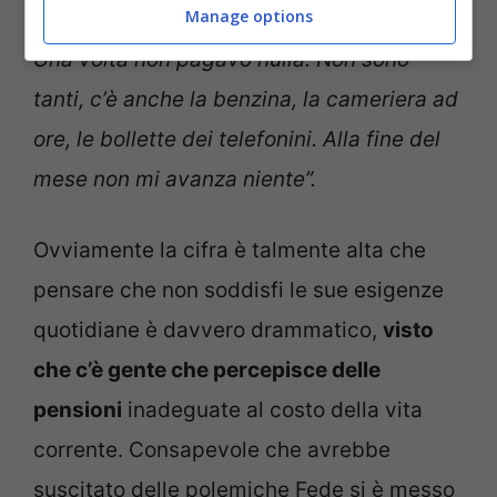
Manage options
badante e l’affitto di casa. E le bollette.
Una volta non pagavo nulla. Non sono
tanti, c’è anche la benzina, la cameriera ad
ore, le bollette dei telefonini. Alla fine del
mese non mi avanza niente”.
Ovviamente la cifra è talmente alta che
pensare che non soddisfi le sue esigenze
quotidiane è davvero drammatico,
visto
che c’è gente che percepisce delle
pensioni
inadeguate al costo della vita
corrente. Consapevole che avrebbe
suscitato delle polemiche Fede si è messo