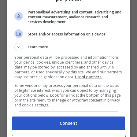
Personalised advertising and content, advertising and
content measurement, audience research and
services development
Store and/or access information on a device
Learn more
Emilio Fede: “La mia pensione non mi basta” (Foto Ansa)
Your personal data will be processed and information from
sulmonaoggi.it
your device (cookies, unique identifiers, and other device
data) may be stored by, accessed by and shared with 319
partners, or used specifically by this site. We and our partners
Durante la diretta radiofonica de
La
may use precise geolocation data.
List of partners.
Some vendors may process your personal data on the basis
Zanzara,
Emilio Fede si è lamentato della
of legitimate interest, which you can object to by managing
your options below. Look for a link at the bottom of this page
sua pensione: “
Ho una pensione da 8mila
or in the site menu to manage or withdraw consent in privacy
and cookie settings.
euro al mese, dopo tanti anni di lavoro.
Ma non mi bastano.
Devo pagare la rata
Consent
della macchina in leasing, l’autista, la