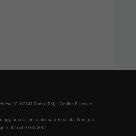
rchese 10, 00141 Roma (RM) - Codice Fiscale e
ene aggiornato senza alcuna periodicità. Non può
gge n. 62 del 07.03.2001