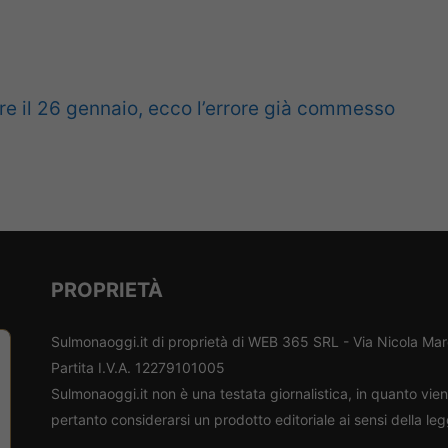
are il 26 gennaio, ecco l’errore già commesso
PROPRIETÀ
Sulmonaoggi.it di proprietà di WEB 365 SRL - Via Nicola Ma
Partita I.V.A. 12279101005
Sulmonaoggi.it non è una testata giornalistica, in quanto vi
pertanto considerarsi un prodotto editoriale ai sensi della le