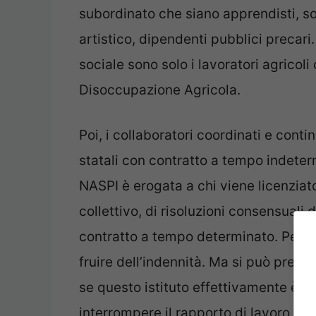
subordinato che siano apprendisti, so
artistico, dipendenti pubblici precari
sociale sono solo i lavoratori agricoli
Disoccupazione Agricola.
Poi, i collaboratori coordinati e conti
statali con contratto a tempo indeterm
NASPI è erogata a chi viene licenziat
collettivo, di risoluzioni consensuali 
contratto a tempo determinato. Persin
fruire dell’indennità. Ma si può pren
se questo istituto effettivamente è u
interrompere il rapporto di lavoro, se