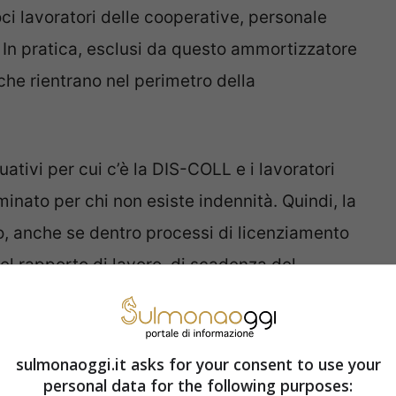
ci lavoratori delle cooperative, personale
. In pratica, esclusi da questo ammortizzatore
 che rientrano nel perimetro della
nuativi per cui c’è la DIS-COLL e i lavoratori
inato per chi non esiste indennità. Quindi, la
o, anche se dentro processi di licenziamento
del rapporto di lavoro, di scadenza del
o il licenziamento disciplinare consente di
dere la NASPI anche con le dimissioni. Anche
na manifesta volontà del lavoratore di
sulmonaoggi.it asks for your consent to use your
personal data for the following purposes:
 dietro c’è una giusta causa la NASPI non