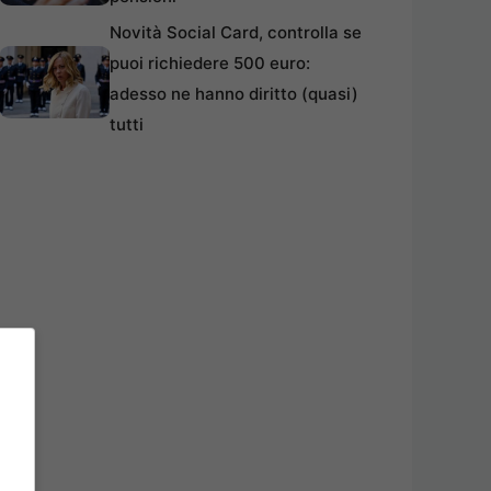
Novità Social Card, controlla se
puoi richiedere 500 euro:
adesso ne hanno diritto (quasi)
tutti