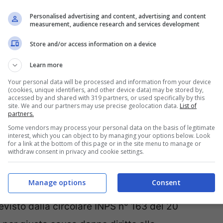
Personalised advertising and content, advertising and content
measurement, audience research and services development
Store and/or access information on a device
esso anche chi si dimette,
Learn more
del Ministero del Lavoro
Your personal data will be processed and information from your device
(cookies, unique identifiers, and other device data) may be stored by,
accessed by and shared with 319 partners, or used specifically by this
i fatto delle dimissioni che un lavoratore dà
site. We and our partners may use precise geolocation data.
List of
partners.
indotte da fattori esterni alla stessa volontà
Some vendors may process your personal data on the basis of legitimate
interest, which you can object to by managing your options below. Look
ioni date perché il lavoratore è stato portato
for a link at the bottom of this page or in the site menu to manage or
withdraw consent in privacy and cookie settings.
Manage options
Consent
a, quando queste non sono riconducibili alla
evisto dalla circolare INPS n° 163 del 20