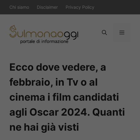
Vai
Chi siamo
Disclaimer
Privacy Policy
al
contenuto
Menu
Ecco dove vedere, a
febbraio, in Tv o al
cinema i film candidati
agli Oscar 2024. Quanti
ne hai già visti