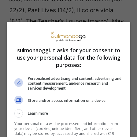
22/2), Past Lives (14/2), Il colore viola
(8/2), The Teacher’s Lounge (marzo), May
December (24/4), Robot Dreams (14/2).
Solo American Fiction, al momento, è
sulmonaoggi.it asks for your consent to
senza distributore.
use your personal data for the following
purposes:
Ecco dove vedere, a
Personalised advertising and content, advertising and
content measurement, audience research and
febbraio, in Tv o al cinema i
services development
film finiti in Nomination.
Store and/or access information on a device
Learn more
Una vera scorpacciata per
Your personal data will be processed and information from
gli appassionati
your device (cookies, unique identifiers, and other device
data) may be stored by, accessed by and shared with 319