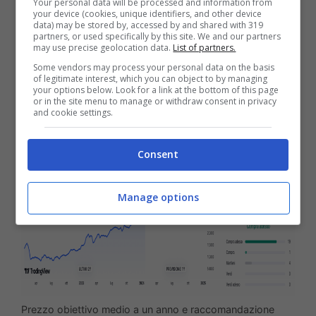
Your personal data will be processed and information from
your device (cookies, unique identifiers, and other device
data) may be stored by, accessed by and shared with 319
Per le azioni Unicredit il prezzo obiettivo
partners, or used specifically by this site. We and our partners
may use precise geolocation data.
List of partners.
medio a un anno esprime una
Some vendors may process your personal data on the basis
sottovalutazione di poco inferiore al 23%.
of legitimate interest, which you can object to by managing
your options below. Look for a link at the bottom of this page
or in the site menu to manage or withdraw consent in privacy
and cookie settings.
Consent
Manage options
Prezzo obiettivo medio a un anno e raccomandazione