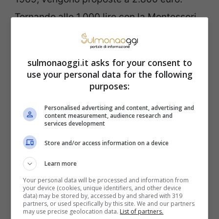
Tornando alle 1.000 lire con la Montessori
sopra, un utente vende 3 banconote del 3
ottobre 1990 al prezzo di 12mila euro. Non
sulmonaoggi.it asks for your consent to
solo. La banconota da 2.000 lire, con su
use your personal data for the following
purposes:
Galileo Galilei, viene proposta a 15.000
euro, o a un prezzo di partenza di 10.000
Personalised advertising and content, advertising and
content measurement, audience research and
euro, all’asta.
services development
Store and/or access information on a device
Leggendo certe cifre,
Learn more
conviene a tutti guardare
Your personal data will be processed and information from
your device (cookies, unique identifiers, and other device
data) may be stored by, accessed by and shared with 319
nei cassetti per cercare
partners, or used specifically by this site. We and our partners
may use precise geolocation data.
List of partners.