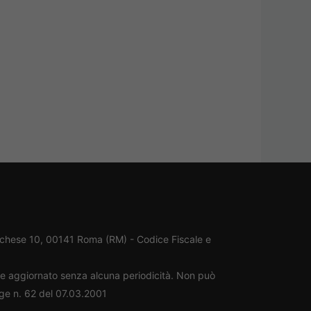
rchese 10, 00141 Roma (RM) - Codice Fiscale e
ene aggiornato senza alcuna periodicità. Non può
gge n. 62 del 07.03.2001