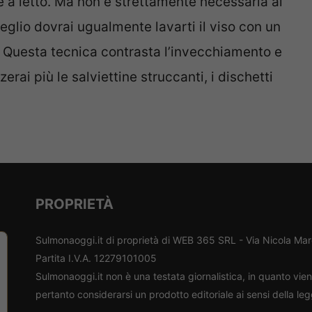
 a letto. Ma non è strettamente necessaria al
glio dovrai ugualmente lavarti il viso con un
e. Questa tecnica contrasta l’invecchiamento e
zzerai più le salviettine struccanti, i dischetti
PROPRIETÀ
Sulmonaoggi.it di proprietà di WEB 365 SRL - Via Nicola Ma
Partita I.V.A. 12279101005
Sulmonaoggi.it non è una testata giornalistica, in quanto vi
pertanto considerarsi un prodotto editoriale ai sensi della le