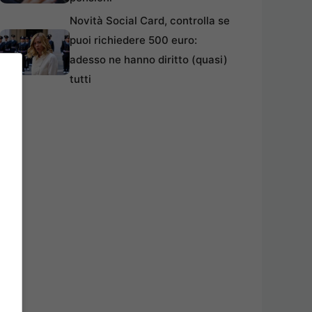
Novità Social Card, controlla se
puoi richiedere 500 euro:
adesso ne hanno diritto (quasi)
tutti