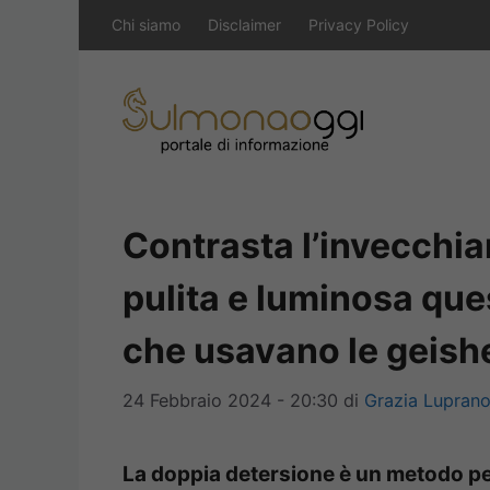
Vai
Chi siamo
Disclaimer
Privacy Policy
al
contenuto
Contrasta l’invecchia
pulita e luminosa que
che usavano le geish
24 Febbraio 2024 - 20:30
di
Grazia Lupran
La doppia detersione è un metodo per 