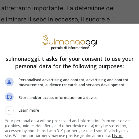
 altrettanto importante. La detersione del
 eliminare il sebo in eccesso, il sudore e i
ontrasta l’invecchiamento e
sulmonaoggi.it asks for your consent to use your
personal data for the following purposes:
Personalised advertising and content, advertising and content
e? Quali prodotti è importante usare? Negli
measurement, audience research and services development
o di doppia detersione. La double cleansing è
Store and/or access information on a device
ta spopolando. In realtà, pare che questa
Learn more
appone. La utilizzavano le geishe per
Your personal data will be processed and information from your device
(cookies, unique identifiers, and other device data) may be stored by,
o. Non facile da rimuovere solo con l’acqua.
accessed by and shared with 319 partners, or used specifically by this
site. We and our partners may use precise geolocation data.
List of