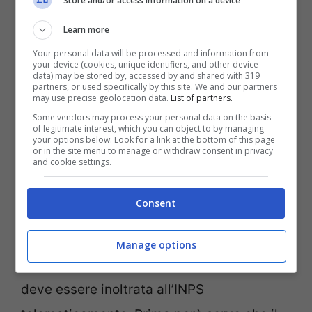
Store and/or access information on a device
problemi alle mani o alle braccia e così via
Learn more
dicendo. In pratica, la disabilità deve
Your personal data will be processed and information from
your device (cookies, unique identifiers, and other device
essere indirizzata verso problematiche che
data) may be stored by, accessed by and shared with 319
partners, or used specifically by this site. We and our partners
non consentono al diretto interessato di
may use precise geolocation data.
List of partners.
proseguire l’attività lavorativa che ha
Some vendors may process your personal data on the basis
of legitimate interest, which you can object to by managing
your options below. Look for a link at the bottom of this page
svolto comunemente. Nel 2024 i requisiti
or in the site menu to manage or withdraw consent in privacy
and cookie settings.
non sono cambiati e non sono cambiate le
modalità di richiesta della misura.
Consent
La domanda per il riconoscimento
Manage options
dell’invalidità è simile a quella civile e
deve essere inoltrata all’INPS