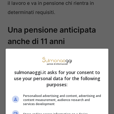
il lavoro e va in pensione chi rientra in
determinati requisiti.
Una pensione anticipata
anche di 11 anni
L’invalidità utile a questa misura è quella
specifica. Significa riduzione della
sulmonaoggi.it asks for your consent to
capacità lavorativa specifica per le
use your personal data for the following
mansioni che il lavoratore svolge
purposes:
quotidianamente, ovvero per il lavoro a cui
Personalised advertising and content, advertising and
content measurement, audience research and
lui dedica la sua attività. Un orefice con
services development
problemi di vista, un parrucchiere con