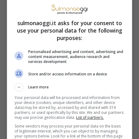
dinamiche disomogenee al loro interno.
Tuttavia, il trend della locazione tra i
sulmonaoggi.it asks for your consent to
use your personal data for the following
capoluoghi di Provincia rimane rialzista,
purposes:
tranne qualche eccezione. Tra le città dove
Personalised advertising and content, advertising and
le richieste sono sopra la media nazionale
content measurement, audience research and
services development
troviamo Milano (23,3 €/mq), Roma (15,8
Store and/or access information on a device
€/mq), Napoli (14,6 €/mq), Venezia (17,4
Learn more
€/mq), Bologna (17,3 €/mq), Bolzano (15,1
Your personal data will be processed and information from
€/mq), Como (15,7 €/mq).
your device (cookies, unique identifiers, and other device
data) may be stored by, accessed by and shared with 319
Dal lato opposto troviamo invece molte
partners, or used specifically by this site. We and our partners
may use precise geolocation data.
List of partners.
città del Sud, dove nel complesso gli affitti
Some vendors may process your personal data on the basis
of legitimate interest, which you can object to by managing
sono mediamente più economici per gli
your options below. Look for a link at the bottom of this page