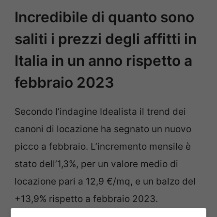
Incredibile di quanto sono
saliti i prezzi degli affitti in
Italia in un anno rispetto a
febbraio 2023
Secondo l’indagine Idealista il trend dei
canoni di locazione ha segnato un nuovo
picco a febbraio. L’incremento mensile è
stato dell’1,3%, per un valore medio di
locazione pari a 12,9 €/mq, e un balzo del
+13,9% rispetto a febbraio 2023.
I valori medi nascondono come sempre