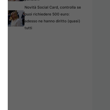
Novità Social Card, controlla se
puoi richiedere 500 euro:
adesso ne hanno diritto (quasi)
tutti