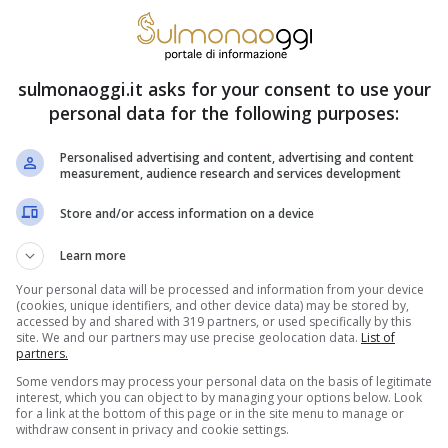
i forma sullo yogurt
sulmonaoggi.it asks for your consent to use your
personal data for the following purposes:
gurt ti sei accorto di quel liquido semi
Personalised advertising and content, advertising and content
measurement, audience research and services development
mescolano con la parte cremosa e altri invece,
t sia andato a male. Ma qual è la cosa giusta
Store and/or access information on a device
inato? Te lo spiego subito.
Learn more
Your personal data will be processed and information from your device
(cookies, unique identifiers, and other device data) may be stored by,
annosa per la salute. Si tratta semplicemente
accessed by and shared with 319 partners, or used specifically by this
site. We and our partners may use precise geolocation data.
List of
dalla parte cremosa dello yogurt ed è affiorato
partners.
Some vendors may process your personal data on the basis of legitimate
e a causa di diversi motivi: sbalzi di
interest, which you can object to by managing your options below. Look
for a link at the bottom of this page or in the site menu to manage or
delicato. Quindi, quel liquido non è altro che
withdraw consent in privacy and cookie settings.