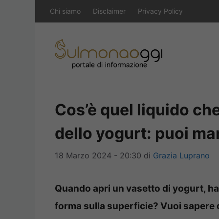
Vai
Chi siamo
Disclaimer
Privacy Policy
al
contenuto
Cos’è quel liquido che
dello yogurt: puoi ma
18 Marzo 2024 - 20:30
di
Grazia Luprano
Quando apri un vasetto di yogurt, hai
forma sulla superficie? Vuoi sapere d