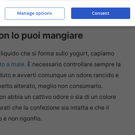
quindi non deve essere buttato via. Anzi,
Manage options
Consent
 maggiore cremosità.
non lo puoi mangiare
liquido che si forma sullo yogurt, capiamo
to a male
. È necessario controllare sempre la
aduto e avverti comunque un odore rancido e
petto alterato, meglio non consumarlo.
non abbia un cattivo odore o sia di un colore
rati che la confezione sia intatta e che il
o e non rigonfio.