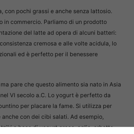
ta, con pochi grassi e anche senza lattosio.
amo in commercio. Parliamo di un prodotto
tazione del latte ad opera di alcuni batteri:
consistenza cremosa e alle volte acidula, lo
ionali ed è perfetto per il benessere
 ma pare che questo alimento sia nato in Asia
nel VI secolo a.C. Lo yogurt è perfetto da
ntino per placare la fame. Si utilizza per
 anche con dei cibi salati. Ad esempio,
ziki a base di yogurt greco, aglio, erbette