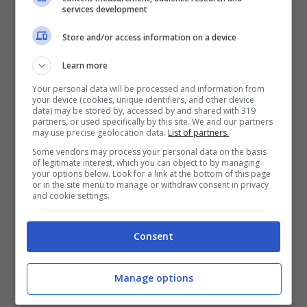
services development
hanno raggiunto e superato area 2.120 $
come già fatto precedentemente in tre
Store and/or access information on a device
precedenti casi dal 2020 in poi. Cosa
Learn more
potrebbe accadere questa volta? In
Your personal data will be processed and information from
your device (cookies, unique identifiers, and other device
passato, infatti, la rottura si è sempre
data) may be stored by, accessed by and shared with 319
partners, or used specifically by this site. We and our partners
may use precise geolocation data.
List of partners.
dimostrata essere una trappola per tori
Some vendors may process your personal data on the basis
che ha poi ha spinto le quotazioni al
of legitimate interest, which you can object to by managing
your options below. Look for a link at the bottom of this page
ribasso.
or in the site menu to manage or withdraw consent in privacy
and cookie settings.
Solo una chiusura settimanale superiore a
Consent
2.374 $ potrebbe essere un chiaro indizio
di continuazione al rialzo.
Manage options