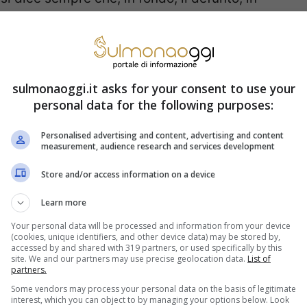
ve” non dovrebbe mai essere
sulmonaoggi.it asks for your consent to use your
Lo dice la storia
personal data for the following purposes:
Personalised advertising and content, advertising and content
, giustamente, ricordata anche sui
social
, di
measurement, audience research and services development
e commemorative con la frase conclusiva “Che
Store and/or access information on a device
entrato nell’uso comune, tanto che lo si vede
Learn more
imitero. Ma questo saluto si può fare a
Your personal data will be processed and information from your device
(cookies, unique identifiers, and other device data) may be stored by,
di questa frase e il suo significato, la
accessed by and shared with 319 partners, or used specifically by this
site. We and our partners may use precise geolocation data.
List of
nto era un cristiano, dirgli “Che la terra ti sia
partners.
o.
Some vendors may process your personal data on the basis of legitimate
interest, which you can object to by managing your options below. Look