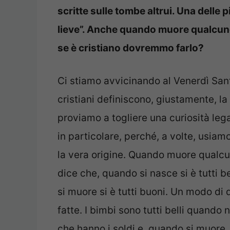
scritte sulle tombe altrui. Una delle pi
lieve”. Anche quando muore qualcuno,
se è cristiano dovremmo farlo?
Ci stiamo avvicinando al Venerdì Sant
cristiani definiscono, giustamente, l
proviamo a togliere una curiosità leg
in particolare, perché, a volte, usiam
la vera origine. Quando muore qualcun
dice che, quando si nasce si è tutti be
si muore si è tutti buoni. Un modo di d
fatte. I bimbi sono tutti belli quando
che hanno i soldi e, quando si muore, 