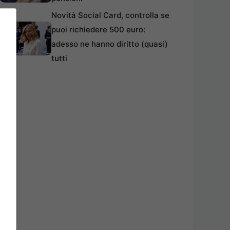
Novità Social Card, controlla se
puoi richiedere 500 euro:
adesso ne hanno diritto (quasi)
tutti