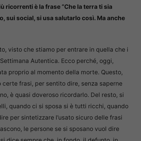
ù ricorrenti è la frase “Che la terra ti sia
 sui social, si usa salutarlo così. Ma anche
o, visto che stiamo per entrare in quella che i
a Settimana Autentica. Ecco perché, oggi,
ata proprio al momento della morte. Questo,
o certe frasi, per sentito dire, senza saperne
o, è quasi doveroso ricordarlo. Del resto, si
lli, quando ci si sposa si è tutti ricchi, quando
ire per sintetizzare l’usato sicuro delle frasi
 nascono, le persone se si sposano vuol dire
si dice sempre che, in fondo, il defunto, in