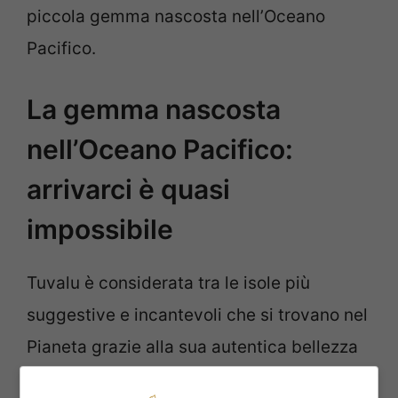
piccola gemma nascosta nell’Oceano
Pacifico.
La gemma nascosta
nell’Oceano Pacifico:
arrivarci è quasi
impossibile
Tuvalu è considerata tra le isole più
suggestive e incantevoli che si trovano nel
Pianeta grazie alla sua autentica bellezza
che può mozzare il fiato. L’arcipelago è