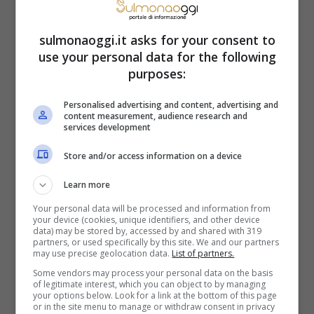
costituito da nove atolli corallini situati nel
bel mezzo dell’Oceano Pacifico ed
sulmonaoggi.it asks for your consent to
use your personal data for the following
estremamente lontano dai flussi turistici
purposes:
convenzionali. Nonostante la sua
bellezza
,
Personalised advertising and content, advertising and
rimane uno dei luoghi meno visitati al
content measurement, audience research and
services development
Mondo a causa della sua accessibilità
Store and/or access information on a device
limitata e le sfide che comportano
Learn more
l’arrivarci. Il fatto che sia una meta
Your personal data will be processed and information from
difficilmente raggiungibile, tuttavia, è un
your device (cookies, unique identifiers, and other device
data) may be stored by, accessed by and shared with 319
punto a suo favore.
partners, or used specifically by this site. We and our partners
may use precise geolocation data.
List of partners.
Nel corso degli anni, il patrimonio culturale
Some vendors may process your personal data on the basis
of legitimate interest, which you can object to by managing
e paesaggistico è rimasto autentico nella
your options below. Look for a link at the bottom of this page
or in the site menu to manage or withdraw consent in privacy
sua forma ed è proprio questo a rendere