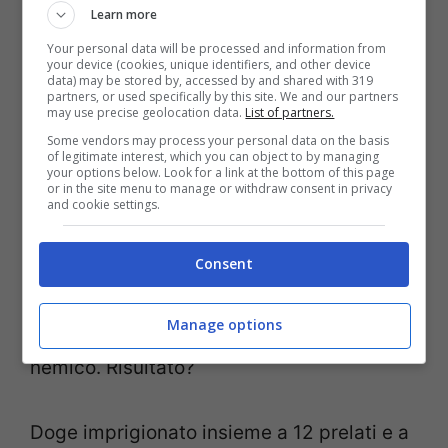
antica
Learn more
Your personal data will be processed and information from
your device (cookies, unique identifiers, and other device
Il tutto prende spunto da un fatto
data) may be stored by, accessed by and shared with 319
partners, or used specifically by this site. We and our partners
may use precise geolocation data.
List of partners.
realmente accaduto. Saro Trovato, lo
Some vendors may process your personal data on the basis
spiega in Perché diciamo così (Newton
of legitimate interest, which you can object to by managing
your options below. Look for a link at the bottom of this page
Compton Editori) e dipende da Venezia.
or in the site menu to manage or withdraw consent in privacy
and cookie settings.
Siamo nel 1162 e Aquileia, con a capo il
suo patriarca, prova a conquistare Grado,
Consent
che era sotto Venezia. Così, il doge, capo
Manage options
della Serenissima, sconfisse l’esercito
nemico. Risultato?
Doge imprigionato insieme a 12 prelati e a