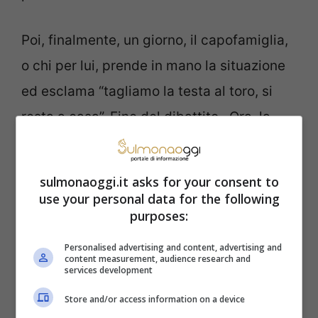
Poi, finalmente, un giorno, il capofamiglia,
o chi per lui, prende in mano la situazione
ed esclama “tagliamo la testa al toro, si
resta a casa”. Fine del dibattito. Ora, la
domanda che, magari, non vi siete mai
posti è perché si dica proprio così. Perché
sulmonaoggi.it asks for your consent to
si usa la testa metaforica del povero toro e
use your personal data for the following
purposes:
non quella di un altro animale?
Personalised advertising and content, advertising and
content measurement, audience research and
Sai perché si dice “tagliare
services development
la testa al toro”? L’origine è
Store and/or access information on a device