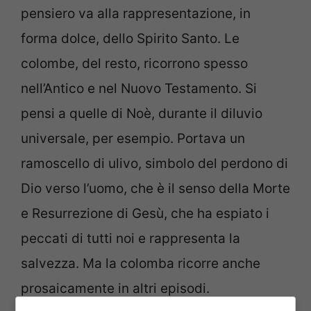
pensiero va alla rappresentazione, in
forma dolce, dello Spirito Santo. Le
colombe, del resto, ricorrono spesso
nell’Antico e nel Nuovo Testamento. Si
pensi a quelle di Noè, durante il diluvio
universale, per esempio. Portava un
ramoscello di ulivo, simbolo del perdono di
Dio verso l’uomo, che è il senso della Morte
e Resurrezione di Gesù, che ha espiato i
peccati di tutti noi e rappresenta la
salvezza. Ma la colomba ricorre anche
prosaicamente in altri episodi.