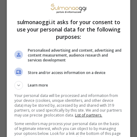
Sai perché a Pasqua si
sulmonaoggi.it asks for your consent to
regala la colomba? Ecco le
use your personal data for the following
purposes:
leggende che la
riguardano come dolce
Personalised advertising and content, advertising and
content measurement, audience research and
services development
Il primo riguarda re Alboino che,
Store and/or access information on a device
conquistata Pavia, chiese ai nobili, per
Learn more
Pasqua, pietre preziose, oro e 12 ragazze
Your personal data will be processed and information from
your device (cookies, unique identifiers, and other device
sedicenni. Il cuoco gli fece assaggiare un
data) may be stored by, accessed by and shared with 319
partners, or used specifically by this site. We and our partners
dolce
a forma di colomba e Alboino ne fu
may use precise geolocation data.
List of partners.
Some vendors may process your personal data on the basis
talmente estasiato da promettere rispetto
of legitimate interest, which you can object to by managing
your options below. Look for a link at the bottom of this page