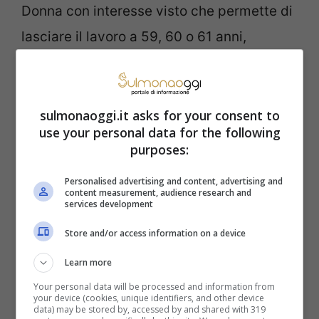
Donna con interesse visto che permette di
lasciare il lavoro a 59, 60 o 61 anni,
figuriamoci una misura che parte dai 56
anni. L’età di uscita per la pensione di
vecchiaia anticipata con invalidità
sulmonaoggi.it asks for your consent to
use your personal data for the following
pensionabile non cambia in base ai figli
purposes:
avuti. Opzione Donna invece permette il
Personalised advertising and content, advertising and
pensionamento a 59 anni solo per chi ha
content measurement, audience research and
services development
avuto almeno due figli, a 60 anni con un
Store and/or access information on a device
solo figlio ed a 61 anni senza figli. La
Learn more
misura con invalidità pensionabile non
Your personal data will be processed and information from
varia invece se non per l’età minima che
your device (cookies, unique identifiers, and other device
data) may be stored by, accessed by and shared with 319
per gli uomini è fissata a 61 anni.