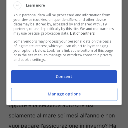
Learn more
di 866 euro a un massimo di 3.464 euro,
Your personal data will be processed and information from
importo che può raddoppiare in caso di
your device (cookies, unique identifiers, and other device
data) may be stored by, accessed by and shared with 319
recidiva nel biennio. Oltre alla sanzione
partners, or used specifically by this site. We and our partners
may use precise geolocation data.
List of partners.
pecuniaria, il veicolo viene sequestrato e
Some vendors may process your personal data on the basis
of legitimate interest, which you can object to by managing
trasportato in un deposito, con
spese
a
your options below. Look for a link at the bottom of this page
or in the site menu to manage or withdraw consent in privacy
carico del proprietario.
and cookie settings.
Come evitare le sanzioni
Consent
Manage options
Hai un’auto che deve essere demolita,
oppure è la seconda auto che usi
solamente al mare sei mesi all’anno e non
vuoi pagare l’assicurazione in inverno? Ha