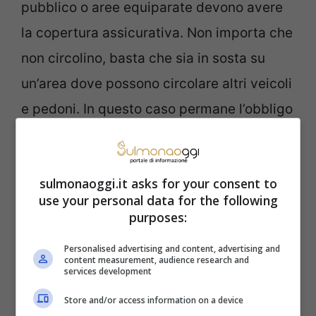
pubblico o aree equiparate devono avere
la copertura assicurativa. Non importa che
non circolino, basta che sia in sosta su
un’area dove possono circolare altri veicoli
e pedoni. In questo caso permane l’obbligo
della copertura
RC auto
.
A quanto ammonta la sanzione in caso di
sulmonaoggi.it asks for your consent to
use your personal data for the following
violazione di questa norma? Sempre
purposes:
l’articolo 193 del Codice della Strada ci
Personalised advertising and content, advertising and
suggerisce la soluzione. La circolazione
content measurement, audience research and
services development
senza assicurazione è severamente punita.
Store and/or access information on a device
La multa prevista ammonta da un minimo