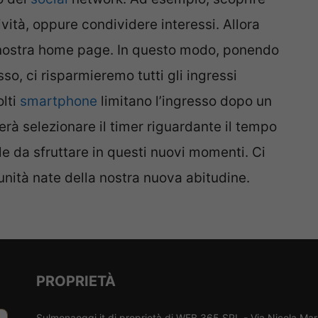
ività, oppure condividere interessi. Allora
 nostra home page. In questo modo, ponendo
so, ci risparmieremo tutti gli ingressi
olti
smartphone
limitano l’ingresso dopo un
erà selezionare il timer riguardante il tempo
le da sfruttare in questi nuovi momenti. Ci
nità nate della nostra nuova abitudine.
PROPRIETÀ
Sulmonaoggi.it di proprietà di WEB 365 SRL - Via Nicola Ma