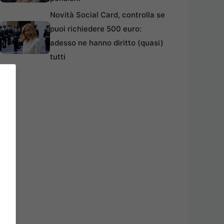
Novità Social Card, controlla se
puoi richiedere 500 euro:
adesso ne hanno diritto (quasi)
tutti