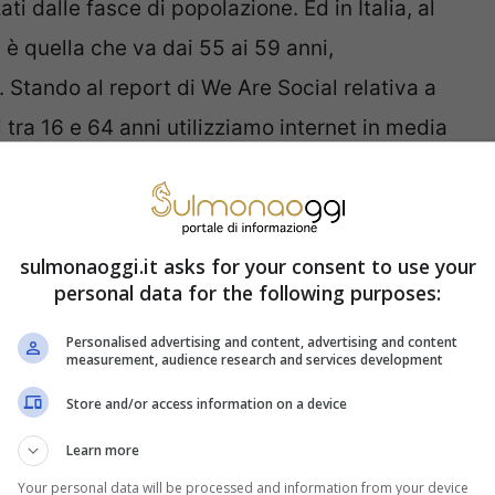
i dalle fasce di popolazione. Ed in Italia, al
è quella che va dai 55 ai 59 anni,
 Stando al report di We Are Social relativa a
tra 16 e 64 anni utilizziamo internet in media
a solo è poco significativo: internet è
i aggiornamento e di apprendimento, oltre che
nformazioni. Allora scorporando il dato, il
sulmonaoggi.it asks for your consent to use your
seguente suddivisione. In media, gli Italiani
personal data for the following purposes:
ocial network.
Personalised advertising and content, advertising and content
measurement, audience research and services development
mpiegato è Whatsapp. Mentre a livello di
Store and/or access information on a device
dica una diversa tendenza. In media, chi
Learn more
inuti al mese. Segue YouTube che occupa
Your personal data will be processed and information from your device