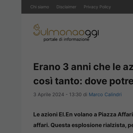
Vai
Chi siamo
Disclaimer
Privacy Policy
al
contenuto
Erano 3 anni che le a
così tanto: dove potr
3 Aprile 2024 - 13:30
di
Marco Calindri
Le azioni El.En volano a Piazza Affar
affari. Questa esplosione rialzista, 