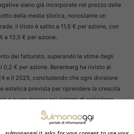
egative siano già incorporate nel prezzo delle
 sotto della media storica, nonostante un
e, il titolo è salito a 11,5 € per azione, con
4% a 13,5 € per azione.
nto del fatturato, superando le stime degli
i 0,2 € per azione. Berenberg ha rivisto al
 2024 e il 2025, concludendo che ogni divisione
one estetica prevista per riprendere la crescita
ia e a una ripresa nei sistemi di epilazione.
mandazioni degli analisti degli ultimi tre
pra con un prezzo obiettivo medio che esprime
sulmonaoggi.it asks for your consent to use your