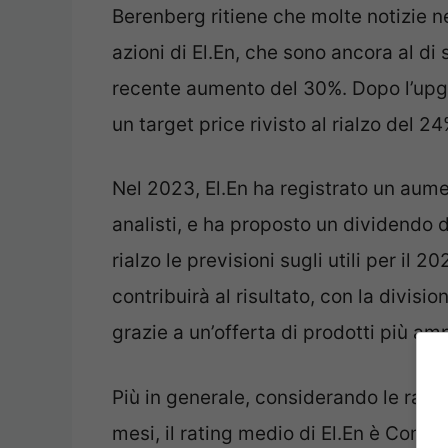
Berenberg ritiene che molte notizie n
azioni di El.En, che sono ancora al di
recente aumento del 30%. Dopo l’upgrad
un target price rivisto al rialzo del 2
Nel 2023, El.En ha registrato un aume
analisti, e ha proposto un dividendo d
rialzo le previsioni sugli utili per il
contribuirà al risultato, con la divisi
grazie a un’offerta di prodotti più amp
Più in generale, considerando le racco
mesi, il rating medio di El.En è Com