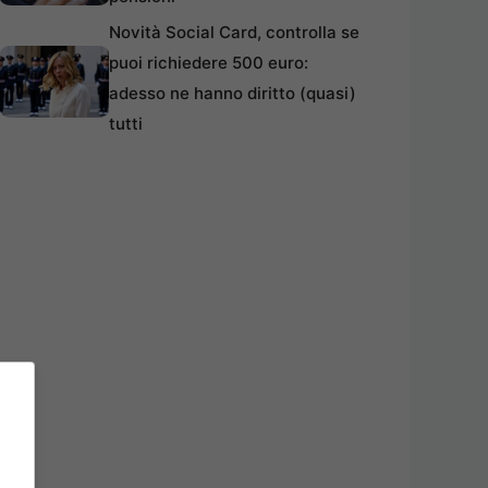
Novità Social Card, controlla se
puoi richiedere 500 euro:
adesso ne hanno diritto (quasi)
tutti