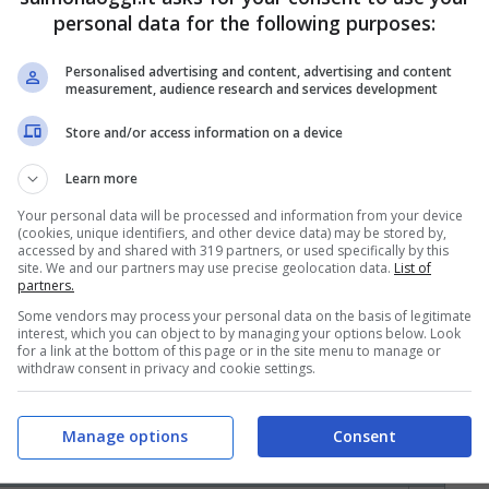
personal data for the following purposes:
Personalised advertising and content, advertising and content
oni El.En non correvano così
measurement, audience research and services development
Store and/or access information on a device
arrivare secondo l’analisi
Learn more
Your personal data will be processed and information from your device
(cookies, unique identifiers, and other device data) may be stored by,
accessed by and shared with 319 partners, or used specifically by this
.En. non registravano un rialzo così
site. We and our partners may use precise geolocation data.
List of
partners.
a, la spinta rialzista si è fermata proprio
Some vendors may process your personal data on the basis of legitimate
interest, which you can object to by managing your options below. Look
 rottura di questo livello potrebbe favorire
for a link at the bottom of this page or in the site menu to manage or
withdraw consent in privacy and cookie settings.
 caso contrario si potrebbe assistere a una
Manage options
Consent