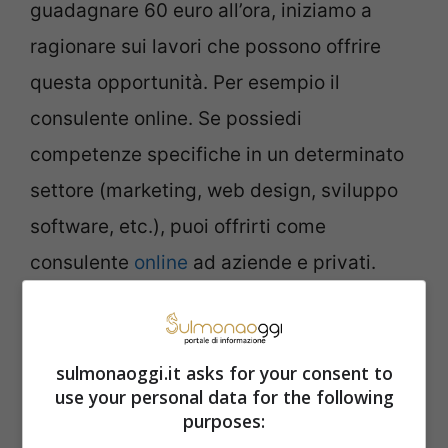
guadagnare 60 euro all’ora, iniziamo a
ragionare sui lavori che possono offrire
questa opportunità. Per esempio il
consulente online. Se possiedi
competenze specifiche in un determinato
settore (marketing, web design, sviluppo
software, etc.), puoi offrirti come
consulente
online
ad aziende e privati.
Puoi fare lo sviluppatore di app. Se sei
appassionato di tecnologia e
sulmonaoggi.it asks for your consent to
use your personal data for the following
programmazione, puoi creare e vendere
purposes:
app per smartphone e tablet. Puoi fare