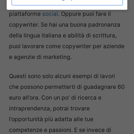
puoi guadagnare con YouTube o altre
piattaforme
social
. Oppure puoi fare il
copywriter. Se hai una buona padronanza
della lingua italiana e abilità di scrittura,
puoi lavorare come copywriter per aziende
e agenzie di marketing.
Questi sono solo alcuni esempi di lavori
che possono permetterti di guadagnare 60
euro all’ora. Con un po’ di ricerca e
intraprendenza, potrai trovare
l’opportunità più adatta alle tue
competenze e passioni. E se invece di