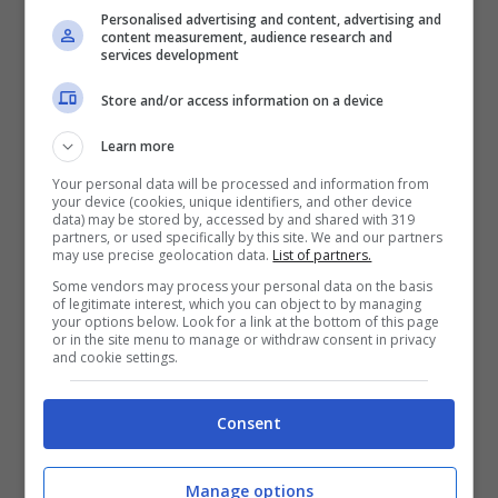
Personalised advertising and content, advertising and
l’insegnante privato e mettere a frutto le
content measurement, audience research and
services development
tue conoscenze insegnando materie
Store and/or access information on a device
scolastiche o lingue straniere a studenti di
ogni età.
Learn more
Your personal data will be processed and information from
your device (cookies, unique identifiers, and other device
Altri due lavori che
data) may be stored by, accessed by and shared with 319
partners, or used specifically by this site. We and our partners
may use precise geolocation data.
List of partners.
possono fare guadagnare
Some vendors may process your personal data on the basis
of legitimate interest, which you can object to by managing
60 euro all’ora
your options below. Look for a link at the bottom of this page
or in the site menu to manage or withdraw consent in privacy
and cookie settings.
Puoi iniziare una carriera da Youtuber o da
Consent
influencer. Se hai talento per la
comunicazione e la creazione di contenuti,
Manage options