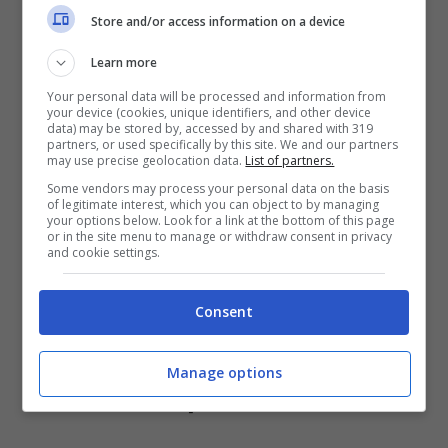
Store and/or access information on a device
di raggiungere milioni di clienti. Infine,
Learn more
abbiamo BookMooch. Meno conosciuto dei
Your personal data will be processed and information from
precedenti, si tratta di un sito
your device (cookies, unique identifiers, and other device
data) may be stored by, accessed by and shared with 319
internazionale di scambio libri, basato su
partners, or used specifically by this site. We and our partners
may use precise geolocation data.
List of partners.
un sistema di punti. Non si guadagna
Some vendors may process your personal data on the basis
of legitimate interest, which you can object to by managing
denaro
, quindi, ma si possono ottenere
your options below. Look for a link at the bottom of this page
or in the site menu to manage or withdraw consent in privacy
nuovi libri inviando quelli che non si
and cookie settings.
desidera più avere.
Consent
Non solo vendere, ma
Manage options
anche comprare