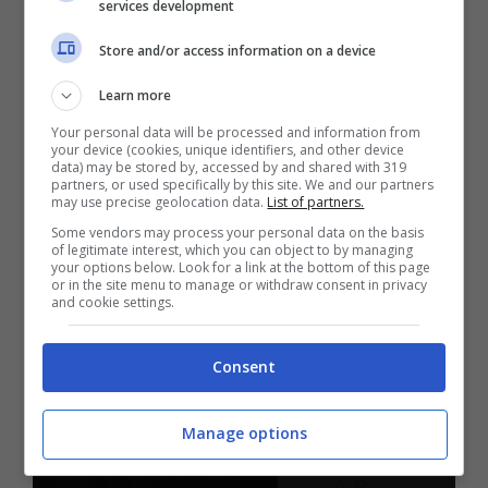
services development
Store and/or access information on a device
10 Aprile 2024 - 19:30
Learn more
Your personal data will be processed and information from
Curiosità
your device (cookies, unique identifiers, and other device
data) may be stored by, accessed by and shared with 319
Sapevi che su Instagram
partners, or used specifically by this site. We and our partners
may use precise geolocation data.
List of partners.
puoi scoprire quando gli
Some vendors may process your personal data on the basis
of legitimate interest, which you can object to by managing
your options below. Look for a link at the bottom of this page
altri leggono i tuoi
or in the site menu to manage or withdraw consent in privacy
and cookie settings.
messaggi? E che potevi
cambiare tema alle
Consent
chat? Ecco tutte le
Manage options
novità