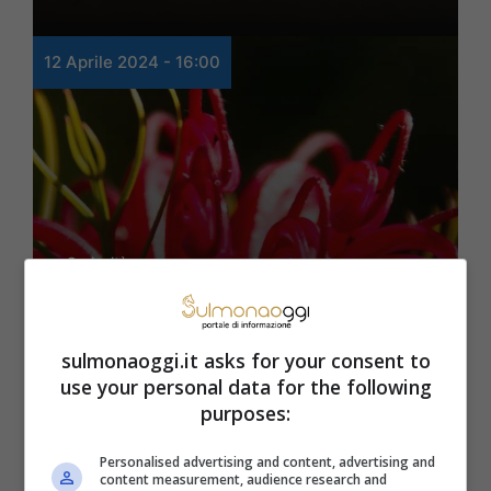
12 Aprile 2024 - 16:00
Curiosità
Nessuno crederà ai suoi
occhi nel vedere i fiori
sulmonaoggi.it asks for your consent to
use your personal data for the following
meravigliosi di queste
purposes:
straordinarie piante!
Personalised advertising and content, advertising and
content measurement, audience research and