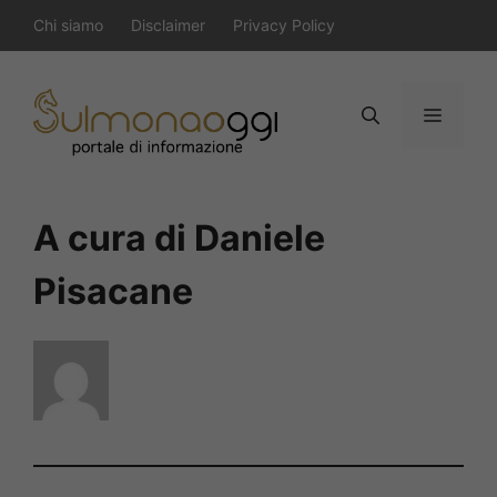
Vai
Chi siamo
Disclaimer
Privacy Policy
al
contenuto
Menu
A cura di Daniele
Pisacane