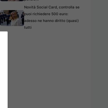
Novità Social Card, controlla se
puoi richiedere 500 euro:
adesso ne hanno diritto (quasi)
tutti