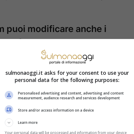
m puoi modificare anche i
come fare
giornamenti per rendere i direct ancora più
ovità più interessanti troviamo la possibilità di
sulmonaoggi.it asks for your consent to use your
personal data for the following purposes:
 dopo l’invio, una funzione molto richiesta
rori o imprecisioni. Inoltre, gli utenti
Personalised advertising and content, advertising and content
measurement, audience research and services development
chat, facilitando l’accesso alle conversazioni
Store and/or access information on a device
Learn more
ggistica di Instagram è l’implementazione
Your personal data will be processed and information from your device