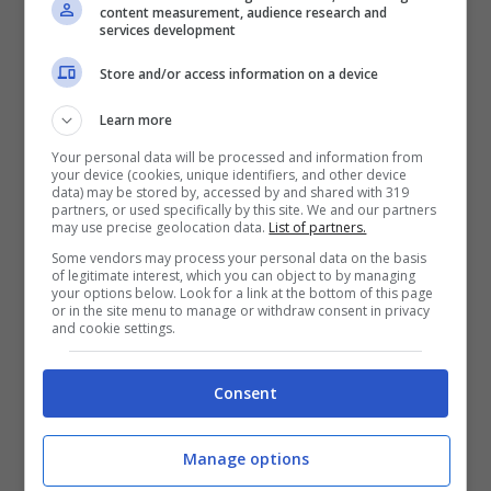
content measurement, audience research and
services development
inverno.
Store and/or access information on a device
Cosa fare dopo la fioritura?
Learn more
Your personal data will be processed and information from
Dopo il ciclo di fioritura, non allarmarti se
your device (cookies, unique identifiers, and other device
data) may be stored by, accessed by and shared with 319
partners, or used specifically by this site. We and our partners
le foglie della tua calla iniziano ad ingiallire
may use precise geolocation data.
List of partners.
e morire; è un processo naturale che
Some vendors may process your personal data on the basis
of legitimate interest, which you can object to by managing
prelude al riposo invernale. In questo
your options below. Look for a link at the bottom of this page
or in the site menu to manage or withdraw consent in privacy
and cookie settings.
periodo, è importante ridurre le
annaffiature e, se necessario, proteggere i
Consent
bulbi in un ambiente fresco e asciutto fino
alla primavera successiva. Per stimolare
Manage options