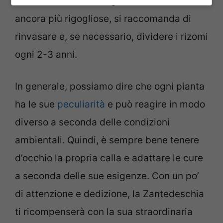
una nuova crescita e garantire fioriture
ancora più rigogliose, si raccomanda di
rinvasare e, se necessario, dividere i rizomi
ogni 2-3 anni.
In generale, possiamo dire che ogni pianta
ha le sue
peculiarità
e può reagire in modo
diverso a seconda delle condizioni
ambientali. Quindi, è sempre bene tenere
d’occhio la propria calla e adattare le cure
a seconda delle sue esigenze. Con un po’
di attenzione e dedizione, la Zantedeschia
ti ricompenserà con la sua straordinaria