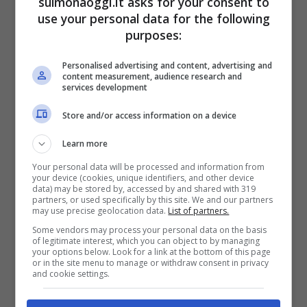
sulmonaoggi.it asks for your consent to
per la creazione e la pubblicazione di e-
use your personal data for the following
book. Con piattaforme come Amazon
purposes:
Kindle Direct Publishing, puoi pubblicare i
Personalised advertising and content, advertising and
tuoi lavori e iniziare a guadagnare in poco
content measurement, audience research and
services development
tempo, senza altri intermediari.
Store and/or access information on a device
Se sei bravo nella fotografia, invece, puoi
Learn more
Your personal data will be processed and information from
guadagnare vendendo i tuoi scatti e le tue
your device (cookies, unique identifiers, and other device
data) may be stored by, accessed by and shared with 319
opere su piattaforme di stock photo come
partners, or used specifically by this site. We and our partners
may use precise geolocation data.
List of partners.
Shutterstock o iStock. Il vantaggio di
Some vendors may process your personal data on the basis
of legitimate interest, which you can object to by managing
questi due metodi sta nella possibilità di
your options below. Look for a link at the bottom of this page
or in the site menu to manage or withdraw consent in privacy
generare un reddito passivo: una volta che
and cookie settings.
le tue foto e i tuoi libri sono messi in