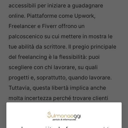
accessibili per iniziare a guadagnare
online. Piattaforme come Upwork,
Freelancer e Fiverr offrono un
palcoscenico su cui mettere in mostra le
tue abilità da scrittore. Il pregio principale
del freelancing è la flessibilità: puoi
scegliere con chi lavorare, su quali
progetti e, soprattutto, quando lavorare.
Tuttavia, questa libertà implica anche
molta incertezza perché trovare clienti
stabili richiede tempo e dedizione. L’abilità
nella scrittura, però, può essere sfruttata