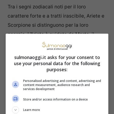
Tra i segni zodiacali noti per il loro
carattere forte e a tratti irascibile, Ariete e
Scorpione si distinguono per la loro
energia. L’Ariete è guidato da Marte, il
pianeta dell’azione e del desiderio. Questo
segno è sinonimo di iniziativa e coraggio,
sulmonaoggi.it asks for your consent to
ma anche di impazienza e impulsività.
use your personal data for the following
purposes:
L’Ariete si lancia a capofitto in ogni sfida,
mosso da un’inarrestabile voglia di vivere
Personalised advertising and content, advertising and
content measurement, audience research and
e conquistare. La sua irascibilità emerge
services development
quando si trova di fronte a ostacoli o
Store and/or access information on a device
limitazioni, percependoli come un affronto
Learn more