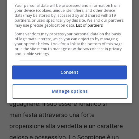
personale a cui reagire con
Your personal data will be processed and information from
your device (cookies, unique identifiers, and other device
determinazione. Dall’altra parte, lo
data) may be stored by, accessed by and shared with 319
partners, or used specifically by this site. We and our partners
Scorpione, tra i
segni più fortunati
di
may use precise geolocation data.
List of partners.
Some vendors may process your personal data on the basis
aprile, rimane avvolto nel mistero.
of legitimate interest, which you can object to by managing
your options below. Look for a link at the bottom of this page
Governato da Plutone, simbolo di
or in the site menu to manage or withdraw consent in privacy
and cookie settings.
trasformazione e rinascita, lo Scorpione
esplora luci e ombre, navigando tra le
Consent
sfumature dell’essere con una passione e
Manage options
un’intensità che pochi riescono a
eguagliare. Il suo essere lunatico si
manifesta attraverso una forte
propensione alla vendetta e un carattere
geloso e possessivo. Lo Scorpione è un