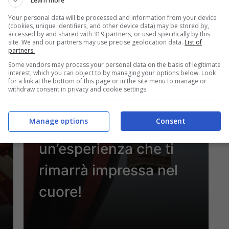
Learn more
13 Aprile 2024 - 21:00
Your personal data will be processed and information from your device
(cookies, unique identifiers, and other device data) may be stored by,
accessed by and shared with 319 partners, or used specifically by this
site. We and our partners may use precise geolocation data.
List of
partners.
Curiosità
Some vendors may process your personal data on the basis of legitimate
interest, which you can object to by managing your options below. Look
Mai pensato di volare
for a link at the bottom of this page or in the site menu to manage or
withdraw consent in privacy and cookie settings.
in mongolfiera? Non
Manage options
Consent
costa tanto, ma è
un’esperienza che ti
rimarrà impressa nel
cuore!