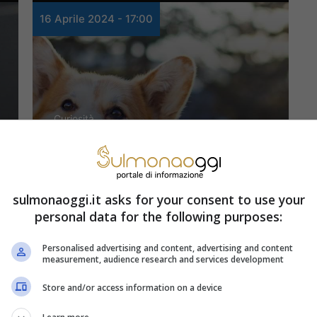
16 Aprile 2024 - 17:00
Curiosità
Non immaginerai mai
quanto costa il corgi, il
sulmonaoggi.it asks for your consent to use your
cane più amato
personal data for the following purposes:
dall’indimenticabile
Personalised advertising and content, advertising and content
measurement, audience research and services development
Regina Elisabetta
Store and/or access information on a device