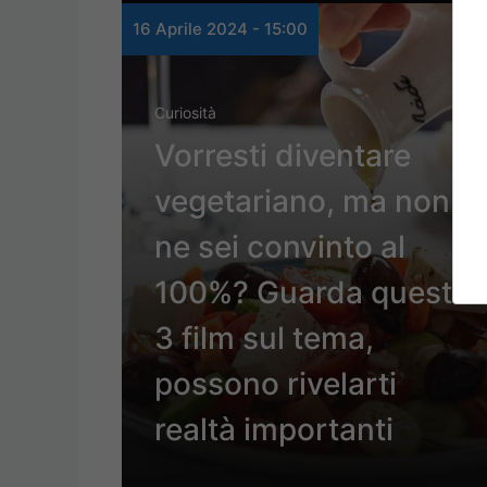
16 Aprile 2024 - 15:00
Curiosità
Vorresti diventare
vegetariano, ma non
ne sei convinto al
100%? Guarda questi
3 film sul tema,
possono rivelarti
realtà importanti