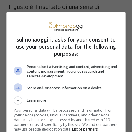
Il gusto è il risultato di una serie di
recettori neurologici situati sulla lingua e in
parte sul palato. La distribuzione e la
sensibilità delle papille gustative varia da
sulmonaoggi.it asks for your consent to
use your personal data for the following
persona a persona. Questo significa che
purposes:
ogni individuo percepisce l’esperienza
Personalised advertising and content, advertising and
sensoriale di un alimento in maniera
content measurement, audience research and
services development
differente. Oltre alle papille gustative,
Store and/or access information on a device
l’odore può avere un aspetto rilevante. Ci
Learn more
sono centinaia di recettori specifici nel
Your personal data will be processed and information from
naso e ognuno ha un mix leggermente
your device (cookies, unique identifiers, and other device
data) may be stored by, accessed by and shared with 319
diverso. Ad alcune persone, ad esempio,
partners, or used specifically by this site. We and our partners
may use precise geolocation data.
List of partners.