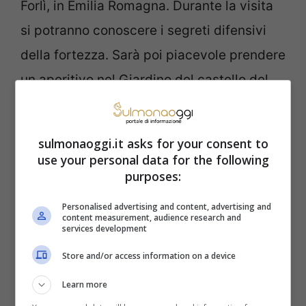
Forlì, in Emilia Romagna. Durante la visita
si potranno conoscere i segreti difensivi
della fortezza. Sarà poi piacevole prendere
un aperitivo nel Giardino del castello del
Capitano delle artiglierie nel borgo e
assistere a un concerto. Scopriamo adesso
sulmonaoggi.it asks for your consent to
altri posti dove andare.
use your personal data for the following
purposes:
Visite in Sardegna e in
Personalised advertising and content, advertising and
content measurement, audience research and
Sicilia
services development
Store and/or access information on a device
Tra le altre Regioni coinvolte nelle giornate
Learn more
dedicate ai castelli a maggio troviamo le