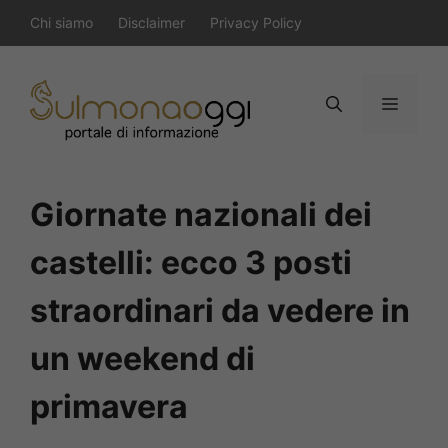
Vai
Chi siamo
Disclaimer
Privacy Policy
al
contenuto
Menu
Giornate nazionali dei
castelli: ecco 3 posti
straordinari da vedere in
un weekend di
primavera