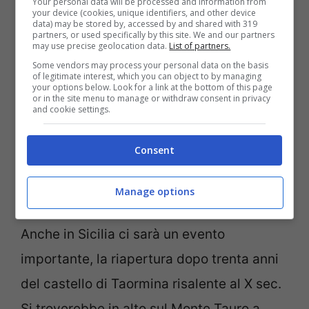
Your personal data will be processed and information from
your device (cookies, unique identifiers, and other device
due isole maggiori. A nord della
Sardegna
data) may be stored by, accessed by and shared with 319
partners, or used specifically by this site. We and our partners
è in programma un’apertura straordinaria
may use precise geolocation data.
List of partners.
di un forte. Si tratta di Opera Capo d’Orso.
Some vendors may process your personal data on the basis
of legitimate interest, which you can object to by managing
your options below. Look for a link at the bottom of this page
Qui i visitatori potranno osservare e
or in the site menu to manage or withdraw consent in privacy
and cookie settings.
apprendere come questa costruzione
servisse alla difesa di questa zona della
Consent
Sardegna. Troveranno casematte,
fortificazioni e tanto altro.
Manage options
Anche in Sicilia ci sarà un evento
importante, la riapertura dopo trenta anni
del castello di Taormina risalente al X sec.
Si troverebbe in alto sul Monte Tauro a