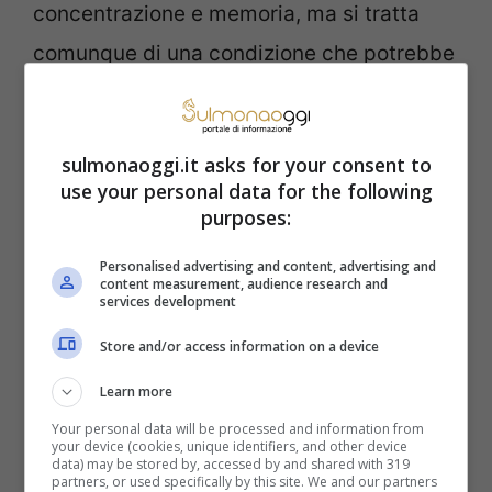
concentrazione e memoria, ma si tratta
comunque di una condizione che potrebbe
essere stressante anche per il traditore.
Questa persona, pertanto, potrebbe
sulmonaoggi.it asks for your consent to
irritarsi spesso ed apparentemente senza
use your personal data for the following
motivo, mostrandosi arrabbiato o
purposes:
stressato.
Personalised advertising and content, advertising and
content measurement, audience research and
services development
Se noti che il partner si mostra restio ad
Store and/or access information on a device
affrontare determinati argomenti (di cui
Learn more
prima parlava apertamente), potrebbe
Your personal data will be processed and information from
essere un chiaro campanello d’allarme.
your device (cookies, unique identifiers, and other device
data) may be stored by, accessed by and shared with 319
Inoltre, un altro segnale potrebbe essere la
partners, or used specifically by this site. We and our partners