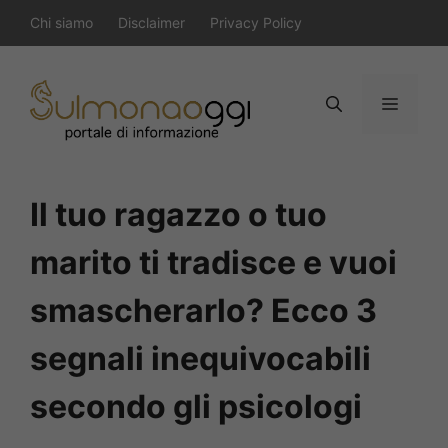
Vai
Chi siamo
Disclaimer
Privacy Policy
al
contenuto
Menu
Il tuo ragazzo o tuo
marito ti tradisce e vuoi
smascherarlo? Ecco 3
segnali inequivocabili
secondo gli psicologi