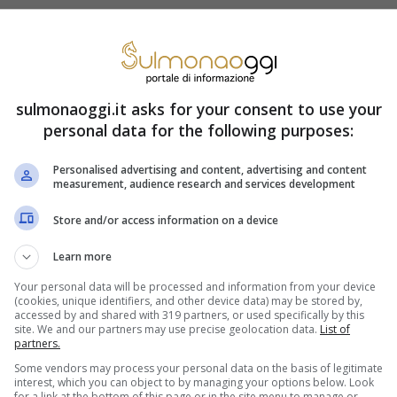
tesse platee di riferimento. Infatti, entrambe
aregivers, disoccupati e addetti alle mansioni
sulmonaoggi.it asks for your consent to use your
1 si prende a prescindere dall’età. Ma
personal data for the following purposes:
 35 anni effettivi e un anno completato prima
Personalised advertising and content, advertising and content
invece servono 30 anni di contributi e 63,5 anni
measurement, audience research and services development
ra le due misure qualcosa cambia. Perché per
Store and/or access information on a device
 percepire la NASPI. Per la Quota 41 per i
Learn more
io che l’ultima NASPI presa sia vecchia di
Your personal data will be processed and information from your device
(cookies, unique identifiers, and other device data) may be stored by,
accessed by and shared with 319 partners, or used specifically by this
site. We and our partners may use precise geolocation data.
List of
partners.
iù ricca il disoccupato che
Some vendors may process your personal data on the basis of legitimate
interest, which you can object to by managing your options below. Look
for a link at the bottom of this page or in the site menu to manage or