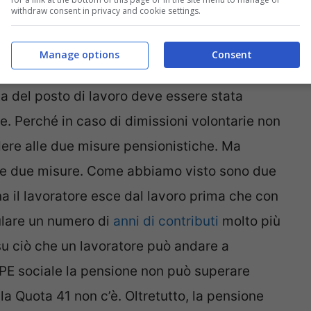
withdraw consent in privacy and cookie settings.
 e due queste misure si prende solo se il
Manage options
Consent
 aver perso l’ultimo posto di lavoro in
ta del posto di lavoro deve essere stata
e. Perché in caso di dimissioni volontarie non
ere alle due misure pensionistiche. Ma
le due misure. Come abbiamo visto sono due
a il lavoratore esce dal lavoro prima che con
ulare un numero di
anni di contributi
molto più
su ciò che un lavoratore può andare a
PE sociale la pensione non può superare
la Quota 41 non c’è. Oltretutto, la pensione