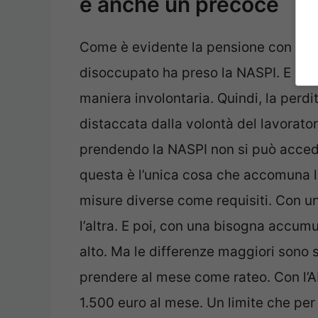
è anche un precoce
Come è evidente la pensione con tutte
disoccupato ha preso la NASPI. E dopo
maniera involontaria. Quindi, la perdi
distaccata dalla volontà del lavorator
prendendo la NASPI non si può acced
questa è l’unica cosa che accomuna 
misure diverse come requisiti. Con un
l’altra. E poi, con una bisogna accum
alto. Ma le differenze maggiori sono 
prendere al mese come rateo. Con l’A
1.500 euro al mese. Un limite che per 