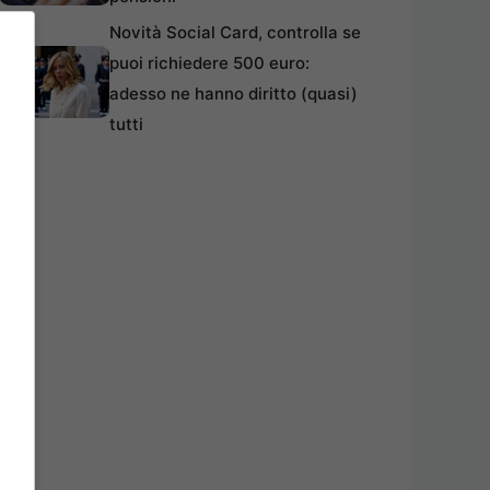
Novità Social Card, controlla se
puoi richiedere 500 euro:
adesso ne hanno diritto (quasi)
tutti