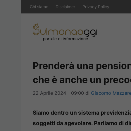
Vai
Chi siamo
Disclaimer
Privacy Policy
al
contenuto
Prenderà una pensione
che è anche un prec
22 Aprile 2024 - 09:00
di
Giacomo Mazzare
Siamo dentro un sistema previdenzia
soggetti da agevolare. Parliamo di di