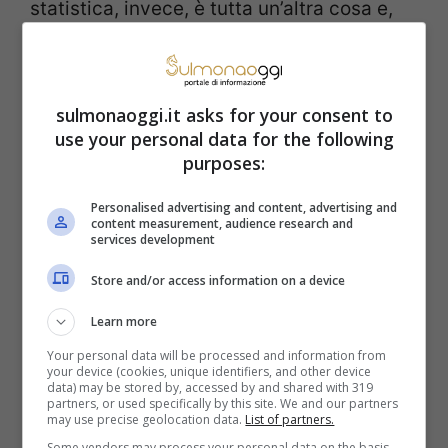
statistica, invece, è tutta un’altra cosa e,
almeno su quello, non si può discutere.
Hai mai provato questo
sulmonaoggi.it asks for your consent to
use your personal data for the following
numero su Milano? E
purposes:
questo su Roma? A
Personalised advertising and content, advertising and
content measurement, audience research and
maggio, non dovresti
services development
Store and/or access information on a device
dimenticartene
Learn more
Se è vero che le estrazioni sono casuali,
Your personal data will be processed and information from
your device (cookies, unique identifiers, and other device
però sono questi i
numeri
fortunati che, a
data) may be stored by, accessed by and shared with 319
partners, or used specifically by this site. We and our partners
may use precise geolocation data.
List of partners.
maggio, escono spesso. Caso o non caso,
Some vendors may process your personal data on the basis