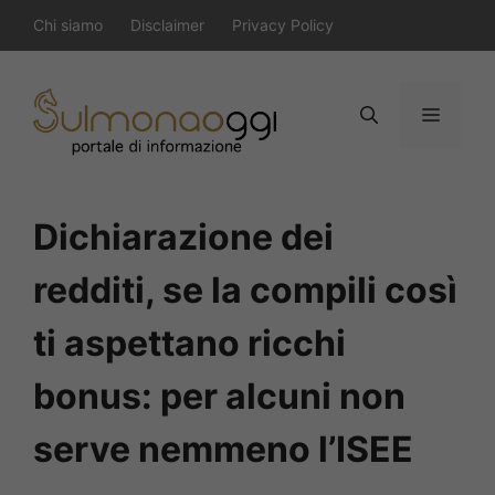
Vai
Chi siamo
Disclaimer
Privacy Policy
al
contenuto
Menu
Dichiarazione dei
redditi, se la compili così
ti aspettano ricchi
bonus: per alcuni non
serve nemmeno l’ISEE