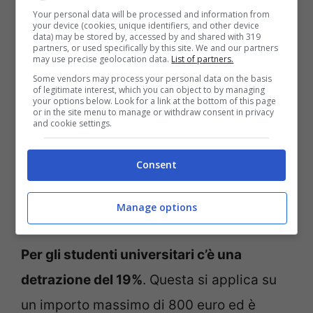
euro e una detrazione del 19% sulle spese
Your personal data will be processed and information from
your device (cookies, unique identifiers, and other device
sostenute per la frequenza dell’asilo nido,
data) may be stored by, accessed by and shared with 319
partners, or used specifically by this site. We and our partners
fino a un
massimo di 632 euro
. La
may use precise geolocation data.
List of partners.
Some vendors may process your personal data on the basis
seconda sono le detrazioni per le spese
of legitimate interest, which you can object to by managing
your options below. Look for a link at the bottom of this page
scolastiche
che includono tasse di
or in the site menu to manage or withdraw consent in privacy
and cookie settings.
iscrizione e frequenza, mensa scolastica,
contributi volontari, pre e post scuola, gite
Consent
scolastiche e assistenza al pasto, con un
Manage options
massimo di 152 euro
per ogni studente.
Per gli studenti universitari c’è una
detrazione del 19%
. Questa si applica su
un importo massimo di 800 euro ed è