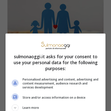
sulmonaoggi.it asks for your consent to
use your personal data for the following
Quali sono i bonus più appetibili per le famiglie
purposes:
Sulmonaoggi.it
Personalised advertising and content, advertising and
content measurement, audience research and
Proprio il
bonus asilo nido
è diviso in due
services development
parti. La prima è un
rimborso diretto
per le
Store and/or access information on a device
famiglie con un ISEE inferiore a 25.000
Learn more