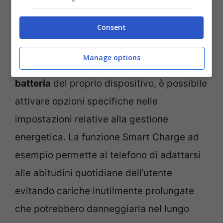
senza comprometterne la protezione
Consent
generale.
Manage options
Per preservare nel tempo
l’integrità della
batteria
del proprio dispositivo, è possibile
attivare opzioni specifiche nelle
impostazioni relative alla gestione
energetica. La funzione Smart Charge ad
esempio permette al telefono di adattarsi
alle abitudini quotidiane dell’utente
evitando cariche inutilmente prolungate
che potrebbero danneggiarla nel lungo