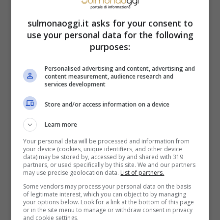
e notifiche in modo più efficiente.
Funzioni
sulmonaoggi.it asks for your consent to
come capovolgere il telefono per
use your personal data for the following
disattivare la suoneria o sollevarlo per
purposes:
ridurre automaticamente il volume della
Personalised advertising and content, advertising and
content measurement, audience research and
suoneria durante le chiamate entranti
services development
possono semplificare piccoli gesti
Store and/or access information on a device
quotidiani.
Learn more
Your personal data will be processed and information from
La sicurezza è un aspetto fondamentale
your device (cookies, unique identifiers, and other device
data) may be stored by, accessed by and shared with 319
nell’utilizzo degli smartphone odierni.
partners, or used specifically by this site. We and our partners
may use precise geolocation data.
List of partners.
Utilizzare funzionalità avanzate come lo
Some vendors may process your personal data on the basis
of legitimate interest, which you can object to by managing
Smart Lock può rendere più comodo
your options below. Look for a link at the bottom of this page
or in the site menu to manage or withdraw consent in privacy
sbloccare il dispositivo in situazioni sicure
and cookie settings.