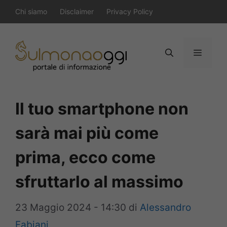
Vai
Chi siamo
Disclaimer
Privacy Policy
al
contenuto
Menu
Il tuo smartphone non
sarà mai più come
prima, ecco come
sfruttarlo al massimo
23 Maggio 2024 - 14:30
di
Alessandro
Fabiani