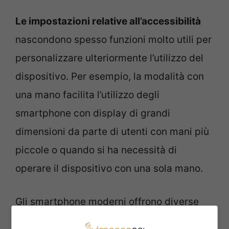
Le impostazioni relative all’accessibilità
nascondono spesso funzioni molto utili per
personalizzare ulteriormente l’utilizzo del
dispositivo. Per esempio, la modalità con
una mano facilita l’utilizzo degli
smartphone con display di grandi
dimensioni da parte di utenti con mani più
piccole o quando si ha necessità di
operare il dispositivo con una sola mano.
Gli smartphone moderni offrono diverse
soluzioni intelligenti per gestire chiamate